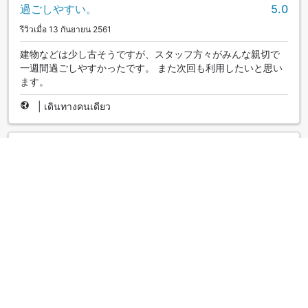
過ごしやすい。
5.0
รีวิวเมื่อ 13 กันยายน 2561
建物などは少し古そうですが、スタッフ方々がみんな親切で
一週間過ごしやすかったです。 また次回も利用したいと思い
ます。
|
เดินทางคนเดียว
立地はよかったです
4.0
รีวิวเมื่อ 28 มกราคม 2561
出張で利用しました。立地が良く羽田からのアクセスも良
く、都心への移動も非常に便利でした。近くに飲食店も多
く、食事も便利でした。 ただ、ホテルの場所は少しわかりに
くかったです。
|
เดินทางคนเดียว
古い印象
3.0