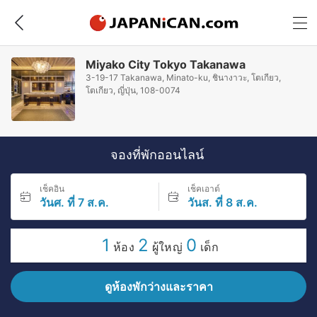
Miyako City Tokyo Takanawa
3-19-17 Takanawa, Minato-ku, ชินางาวะ, โตเกียว,
โตเกียว, ญี่ปุ่น, 108-0074
จองที่พักออนไลน์
เช็คอิน
เช็คเอาต์
วันศ. ที่ 7 ส.ค.
วันส. ที่ 8 ส.ค.
1
2
0
ห้อง
ผู้ใหญ่
เด็ก
ดูห้องพักว่างและราคา