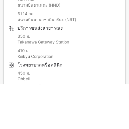
สนามบินฮาเนดะ (HND)
61.14 กม.
สนามบินนานาชาตินาริตะ (NRT)
บริการขนส่งสาธารณะ
350 ม.
Takanawa Gateway Station
410 ม.
Keikyu Corporation
โรงพยาบาลหรือคลินิก
450 ม.
Ohbell
แหล่งช็อปปิ้ง
9.14 กม.
อาเมโยโกะ ช้อปปิ้งสตรีท
ร้านมินิมาร์ท
370 ม.
7 Eleven