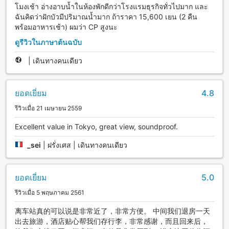
โมงเช้า อ่างอาบน้ำในห้องพักดีกว่าโรงแรมธุรกิจทั่วไปมาก และ
ฉันคิดว่าฝักบัวมีปริมาณน้ำมาก ถ้าราคา 15,600 เยน (2 คืน
พร้อมอาหารเช้า) ผมว่า CP สูงนะ
ดูรีวิวในภาษาต้นฉบับ
|
เดินทางคนเดียว
ยอดเยี่ยม
4.8
รีวิวเมื่อ 21 เมษายน 2559
Excellent value in Tokyo, great view, soundproof.
_sei
|
ฝรั่งเศส | เดินทางคนเดียว
ยอดเยี่ยม
5.0
รีวิวเมื่อ 5 พฤษภาคม 2561
离车站真的可以说是非常近了，非常方便。 中间我们退房一天
出去旅游，酒店贴心帮我们存行李，非常感谢，而且回来后，