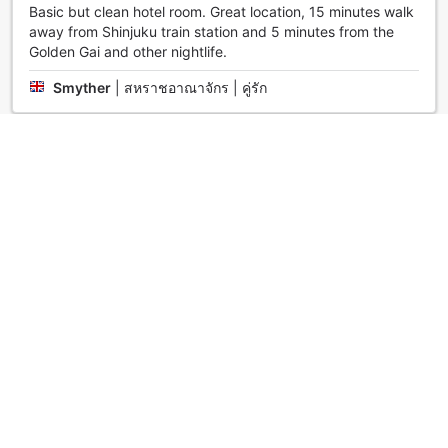
Basic but clean hotel room. Great location, 15 minutes walk
away from Shinjuku train station and 5 minutes from the
Golden Gai and other nightlife.
Smyther
|
สหราชอาณาจักร | คู่รัก
ดี
3.3
รีวิวเมื่อ 16 กรกฎาคม 2552
It's quiet location and yet near to the fun and noise of
Shinjuku is a plus point. Visitors with heavier bags sjould
take taxi from Shinjuku station instead of walking to the
hotel.
Heng
|
มาเลเซีย | คู่รัก
ดีมาก
4.0
รีวิวเมื่อ 26 พฤศจิกายน 2558
挺便宜的，房间比较旧，但也是标准连锁