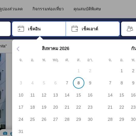
คูปองส่วนลด
กิจกรรมท่องเที่ยว
คุณสมบัติพิเศษ
อปุ่ม Tab เพื่อเลื่อนหาคำที่ต้องการ แล้วกดปุ่ม Enter เพื่อเลือก
เช็คอิน
เช็คเอาต์
กด Enter เพื่อเลือกวันที่ ใช้ปุ่มลูกศรเพื่อเลือกวันเช็คอินและเช็คเอาต
ita"
สิงหาคม 2026
กั
จ.
อ.
พ.
พฤ.
ศ.
ส.
อา.
จ.
อ.
พ.
1
2
1
2
3
4
5
6
7
8
9
7
8
9
10
11
12
13
14
15
16
14
15
16
17
18
19
20
21
22
23
21
22
23
24
25
26
27
28
29
30
28
29
30
31
ดูรูปทั้งหมด