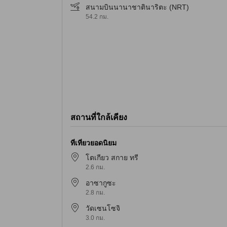
สนามบินนานาชาตินาริตะ (NRT)
54.2 กม.
สถานที่ใกล้เคียง
ที่เที่ยวยอดนิยม
โตเกียว สกาย ทรี
2.6 กม.
อาซากูซะ
2.8 กม.
วัดเซนโซจิ
3.0 กม.