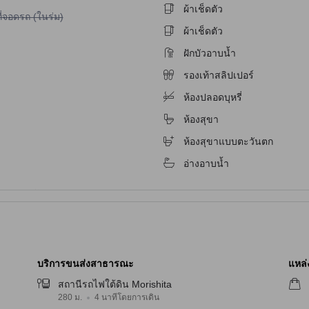
ผ้าเช็ดตัว
ม่มีบริการที่จอดรถ (ในร่ม)
ี่จอดรถ (ในร่ม)
ผ้าเช็ดตัว
ฝักบัวอาบน้ำ
รองเท้าสลิปเปอร์
ห้องปลอดบุหรี่
จับ
ห้องสุขา
ห้องสุขาแบบตะวันตก
อ่างอาบน้ำ
บริการขนส่งสาธารณะ
แหล่ง
สถานีรถไฟใต้ดิน Morishita
280 ม.
4 นาทีโดยการเดิน