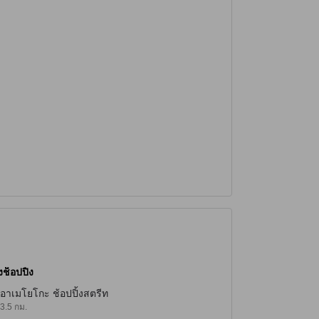
ช็อปปิ้ง
อาเมโยโกะ ช้อปปิ้งสตรีท
3.5 กม.