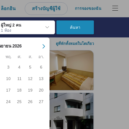
ล็อกอิน
สร้างบัญชีผู้ใช้
การจองของฉัน
ผู้ใหญ่ 2 คน
ค้นหา
1 ห้อง
์ เมื่อไปถึงวันเช็คอินที่ต้องการ ให้กดปุ่ม Enter เพื่อเลือกวันเช็คอินดังกล่า
ดูที่พักทั้งหมดในโตเกียว
นยายน 2026
พฤ.
ศ.
ส.
อา.
3
4
5
6
10
11
12
13
17
18
19
20
24
25
26
27