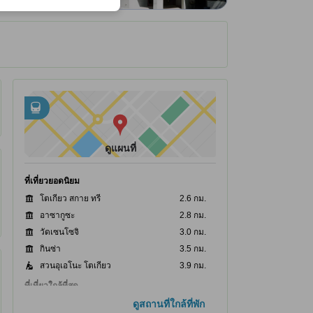
ได้รับ ณ ที่พัก
อยู่ใกล้กับ
tooltip
•
สถานีรถไฟใต้ดิน Morishita อยู่ห่างไป 0.28 กม.
•
สถานีรถไฟใต้ดิน Kikukawa อยู่ห่างไป 0.42 กม.
ดูแผนที่
ที่เที่ยวยอดนิยม
โตเกียว สกาย ทรี
2.6 กม.
อาซากูซะ
2.8 กม.
วัดเซนโซจิ
3.0 กม.
กินซ่า
3.5 กม.
สวนอุเอโนะ โตเกียว
3.9 กม.
ที่เที่ยวใกล้ที่สุด
สถานีรถไฟใต้ดิน Morishita
ดูสถานที่ใกล้ที่พัก
280 ม.