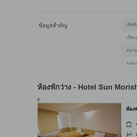
เช็คอิ
ข้อมูลสำคัญ
เช็คเ
สนามบ
ระยะ
ห้องพักว่าง -
Hotel Sun Morish
0
ห้อง