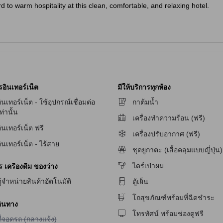
 to warm hospitality at this clean, comfortable, and relaxing hotel.
รอินเทอร์เน็ต
มีให้บริการทุกห้อง
ินเทอร์เน็ต - ใช้อุปกรณ์เชื่อมต่อ
กาต้มน้ำ
ท่านั้น
เครื่องทำความร้อน (ฟรี)
ินเทอร์เน็ต ฟรี
ัก
เครื่องปรับอากาศ (ฟรี)
ินเทอร์เน็ต - ไร้สาย
ชุดยูกาตะ (เสื้อคลุมแบบญี่ปุ่น)
ักสำหรับผู้มีปัญหาทางการได้ยิน
ไดร์เป่าผม
เครื่องดื่ม ของว่าง
ู้จำหน่ายสินค้าอัตโนมัติ
ตู้เย็น
โถสุขภัณฑ์พร้อมที่ฉีดชำระ
ินทาง
โทรทัศน์ พร้อมช่องดูฟรี
ม่มีบริการที่จอดรถ (กลางแจ้ง)
ี่จอดรถ (กลางแจ้ง)