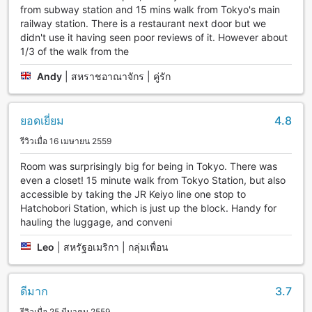
from subway station and 15 mins walk from Tokyo's main
railway station. There is a restaurant next door but we
didn't use it having seen poor reviews of it. However about
1/3 of the walk from the
Andy
|
สหราชอาณาจักร | คู่รัก
ยอดเยี่ยม
4.8
รีวิวเมื่อ 16 เมษายน 2559
Room was surprisingly big for being in Tokyo. There was
even a closet! 15 minute walk from Tokyo Station, but also
accessible by taking the JR Keiyo line one stop to
Hatchobori Station, which is just up the block. Handy for
hauling the luggage, and conveni
Leo
|
สหรัฐอเมริกา | กลุ่มเพื่อน
ดีมาก
3.7
รีวิวเมื่อ 25 มีนาคม 2559