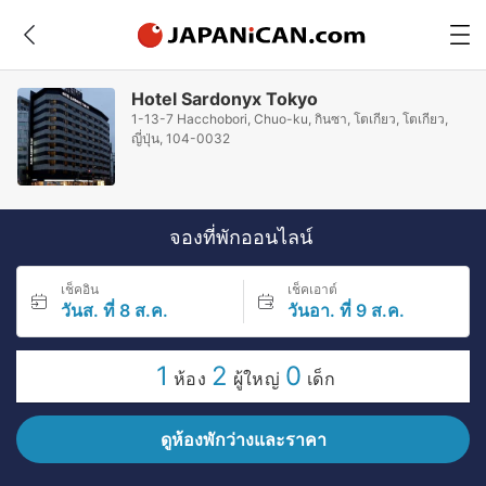
Hotel Sardonyx Tokyo
1-13-7 Hacchobori, Chuo-ku, กินซา, โตเกียว, โตเกียว,
ญี่ปุ่น, 104-0032
จองที่พักออนไลน์
เช็คอิน
เช็คเอาต์
วันส. ที่ 8 ส.ค.
วันอา. ที่ 9 ส.ค.
1
2
0
ห้อง
ผู้ใหญ่
เด็ก
ดูห้องพักว่างและราคา