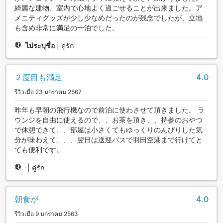
綺麗な建物、室内で心地よく過ごせることが出来ました。ア
メニティグッズが少し少なめだったのが残念でしたが、立地
も含め非常に満足の一泊でした。
ไม่ระบุชื่อ
|
คู่รัก
２度目も満足
4.0
รีวิวเมื่อ 23 มกราคม 2567
昨年も早朝の飛行機なので前泊に使わさせて頂きました。 ラ
ウンジを自由に使えるので、、お茶を頂き、、持参のおやつ
で休憩できて、、部屋は小さくてもゆっくりのんびりした気
分が味わえて、、、翌日は送迎バスで羽田空港まで行けてと
ても便利です。
|
คู่รัก
朝食が
4.0
รีวิวเมื่อ 9 มกราคม 2563