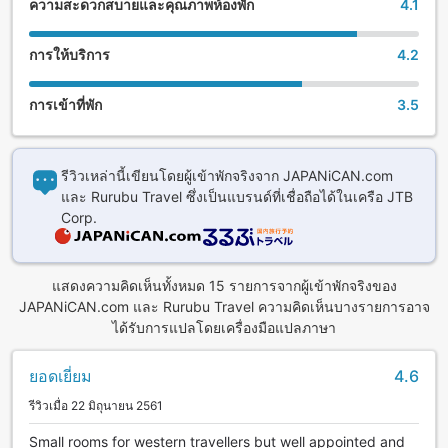
ความสะดวกสบายและคุณภาพห้องพัก
4.1
A separate charge is required for non-staying guests.
- All guestrooms are non-smoking, so guests can enjoy a
การให้บริการ
4.2
comfortable stay. (There is a smoking area on the 1st floor.)
การเข้าที่พัก
3.5
- Wi-Fi is available free of charge throughout the lodging.
- Rest in comfort on a Simmons bed.
รีวิวเหล่านี้เขียนโดยผู้เข้าพักจริงจาก JAPANiCAN.com
- There is a drug store, convenience store, and
และ Rurubu Travel ซึ่งเป็นแบรนด์ที่เชื่อถือได้ในเครือ JTB
supermarket about 5 minutes on foot away.
Corp.
- There is a free shuttle bus operating between the hotel
and Haneda Airport. (Reservation not required)
แสดงความคิดเห็นทั้งหมด 15 รายการจากผู้เข้าพักจริงของ
JAPANiCAN.com และ Rurubu Travel ความคิดเห็นบางรายการอาจ
There are time periods when the service is not in operation,
ได้รับการแปลโดยเครื่องมือแปลภาษา
so please make sure to check.
https://www.haneda-hotel.com/shuttlebus
(Japanese)
ยอดเยี่ยม
4.6
รีวิวเมื่อ 22 มิถุนายน 2561
http://www.haneda-hotel.com/english/shuttlebus
(English)
Small rooms for western travellers but well appointed and