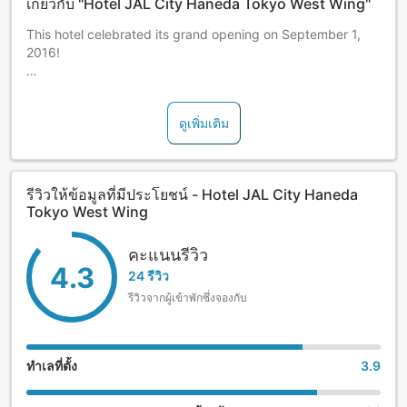
เกี่ยวกับ "Hotel JAL City Haneda Tokyo West Wing"
This hotel celebrated its grand opening on September 1,
2016!
This airport hotel freely connects the world to every area of
Japan.
ดูเพิ่มเติม
It is just 10 minutes from Haneda Airport via a free shuttle
bus and a 5-minute walk from Anamoriinari Station on the
Keihin Kyuko Line.
รีวิวให้ข้อมูลที่มีประโยชน์ - Hotel JAL City Haneda
Tokyo West Wing
It offers convenient access to Yokohama, Shinagawa,
Ginza, and more.
คะแนนรีวิว
4.3
In addition to the lounge - exclusive to staying guests -
24 รีวิว
where guests can freely enjoy a variety of drinks, the
รีวิวจากผู้เข้าพักซึ่งจองกับ
breakfast semi-buffet is quite popular.
- Breakfast: 1F Lobby Lounge - 4:00 - 10:00
ทำเลที่ตั้ง
3.9
- Lounge: Enjoy a 24-hour drink bar.