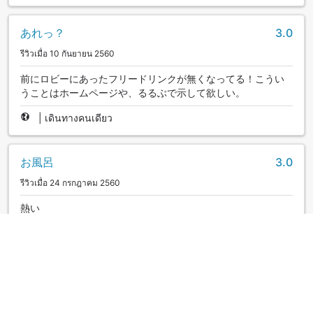
あれっ？
3.0
รีวิวเมื่อ 10 กันยายน 2560
前にロビーにあったフリードリンクが無くなってる！こうい
うことはホームページや、るるぶで示して欲しい。
|
เดินทางคนเดียว
お風呂
3.0
รีวิวเมื่อ 24 กรกฎาคม 2560
熱い
|
เดินทางคนเดียว
外国人観光客向け宿泊施設かな
3.0
รีวิวเมื่อ 17 กุมภาพันธ์ 2560