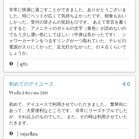
非常に快適に過ごすことができました。ありがとうございま
した。特にベッドが広くて気持ちよかったです。朝食もおい
しかった。受付の皆さんの笑顔も◎です。 あえて苦言を書く
とすると、アメニティのボトルの文字（黄色）が読めないの
でもう少し濃い色にしてほしい（中身は良かったです）、シ
ャワーカーテンをつるすリングが一つ取れていた、テレビの
電源が入りにくかった、足元灯がなかった、の４点くらいで
しょうか。
|
คู่รัก
初めてのデイユース
4.0
รีวิวเมื่อ 9 ธันวาคม 2561
初めて、デイユースで利用させていただきました。 繁華街に
あって、大変便利なところです。 非常にリーズナブルでした
が、それ以上のものでした。 また、その時は利用させていた
だきます。
|
กลุ่มเพื่อน