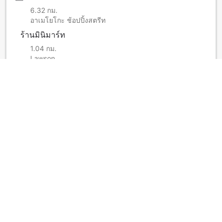
6.32 กม.
อาเมโยโกะ ช้อปปิ้งสตรีท
ร้านมินิมาร์ท
1.04 กม.
Lawson
บริการกดเงินสด
240 ม.
ATM
ดูเพิ่มเติม
นโยบายของที่พัก - โรงแรม
บริการเตียงเสริมขึ้นกับประเภทห้อง กรุณาตรวจสอบจำนวนผู้เข้า
พักสูงสุดที่แต่ละห้องกำหนด
ดูเพิ่มเติม