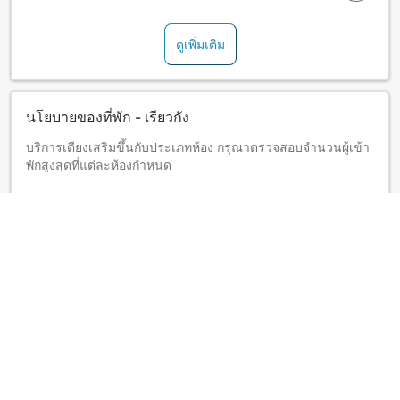
ดูเพิ่มเติม
นโยบายของที่พัก - เรียวกัง
บริการเตียงเสริมขึ้นกับประเภทห้อง กรุณาตรวจสอบจำนวนผู้เข้า
พักสูงสุดที่แต่ละห้องกำหนด
ดูเพิ่มเติม
เกี่ยวกับ "Muica Onsen Hotel"
Located right in a ski resort in Muikamachi, perfect for
those who want to go skiing in winter or trekking in
summer. The large communal bath with a view of the
Echigo mountain range is quite popular among guests.