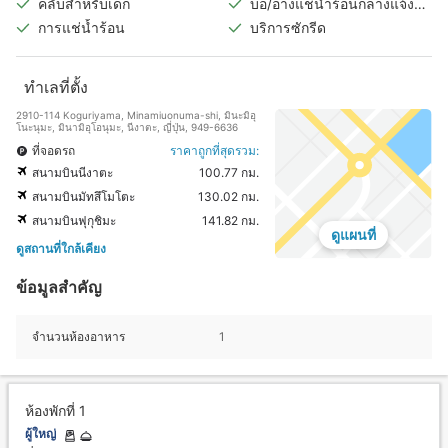
คลับสำหรับเด็ก
บ่อ/อ่างแช่น้ำร้อนกลางแจ้ง
(แยกชายหญิง)
การแช่น้ำร้อน
บริการซักรีด
ทำเลที่ตั้ง
2910-114 Koguriyama, Minamiuonuma-shi, มินะมิอุ
โนะนุมะ, มินามิอุโอนุมะ, นีงาตะ, ญี่ปุ่น, 949-6636
ที่จอดรถ
ราคาถูกที่สุดรวม:
สนามบินนีงาตะ
100.77 กม.
สนามบินมัทสึโมโตะ
130.02 กม.
สนามบินฟุกุชิมะ
141.82 กม.
ดูแผนที่
ดูสถานที่ใกล้เคียง
ข้อมูลสำคัญ
จำนวนห้องอาหาร
1
ห้องพักที่ 1
ผู้ใหญ่