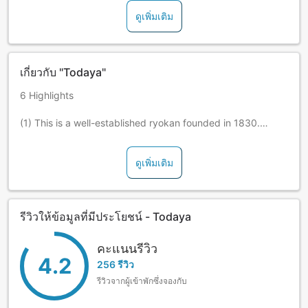
ดูเพิ่มเติม
เกี่ยวกับ "Todaya"
6 Highlights
(1) This is a well-established ryokan founded in 1830.
(2) It is just 3 minutes on foot from Toba Station on the
ดูเพิ่มเติม
Kintetsu and JR lines (free shuttle available). Some of Ise-
Shima's major sightseeing facilities - such as Toba
Aquarium, Mikimoto Pearl Island, and sightseeing tour
boats - are also within walking distance.
รีวิวให้ข้อมูลที่มีประโยชน์ - Todaya
(3) While in a location that is convenient for city
sightseeing, this lodging boasts of a great view overlooking
คะแนนรีวิว
4.2
Toba Bay.
256 รีวิว
รีวิวจากผู้เข้าพักซึ่งจองกับ
(4) The South Wing - which features 20 different
guestroom types (including barrier free guestrooms) - was