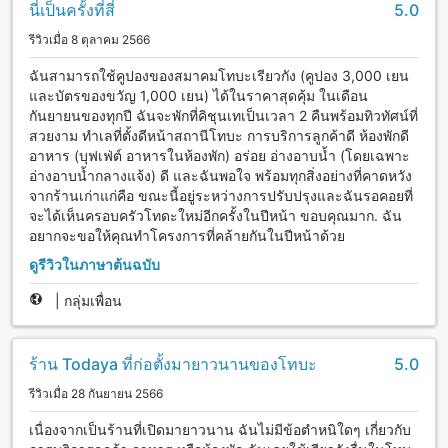
นี่เป็นครั้งที่สี่
5.0
รีวิวเมื่อ 8 ตุลาคม 2566
ฉันสามารถใช้คูปองของสมาคมโทบะเรียวกัง (คูปอง 3,000 เยน
และบัตรของขวัญ 1,000 เยน) ได้ในราคาสุดคุ้ม ในเดือน
กันยายนของทุกปี ฉันจะพักที่คิชุนเทเป็นเวลา 2 คืนพร้อมทิวทัศน์ที่
สวยงาม ทำเลที่ตั้งดีหน้าสถานีโทบะ การบริการลูกค้าดี ห้องพักดี
อาหาร (บุฟเฟ่ต์ อาหารในห้องพัก) อร่อย อ่างอาบน้ำ (โดยเฉพาะ
อ่างอาบน้ำกลางแจ้ง) ดี และฉันพอใจ พร้อมทุกสิ่งอย่างที่คาดหวัง
จากร้านเก่าแก่คือ ขณะนี้อยู่ระหว่างการปรับปรุงและฉันรอคอยที่
จะได้เห็นครอบครัวโทดะใหม่อีกครั้งในปีหน้า ขอบคุณมาก. ฉัน
อยากจะขอให้คุณทำโครงการที่คล้ายกันในปีหน้าด้วย
ดูรีวิวในภาษาต้นฉบับ
|
กลุ่มเพื่อน
ร้าน Todaya ที่ก่อตั้งมายาวนานของโทบะ
5.0
รีวิวเมื่อ 28 กันยายน 2566
เนื่องจากเป็นร้านที่เปิดมายาวนาน ฉันไม่มีข้อตำหนิใดๆ เกี่ยวกับ