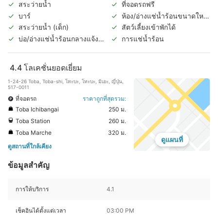
สระว่ายน้ำ
ที่จอดรถฟรี
บาร์
ห้อง/อ่างแช่น้ำร้อนขนาดใหญ่
ในร่ม
สระว่ายน้ำ (เด็ก)
สัตว์เลี้ยงเข้าพักได้
บ่อ/อ่างแช่น้ำร้อนกลางแจ้ง
การแช่น้ำร้อน
(แยกชายหญิง)
4.4
โลเคชั่นยอดเยี่ยม
1-24-26 Toba, Toba-shi, โทะบะ, โทะบะ, มิเอะ, ญี่ปุ่น,
517-0011
ที่จอดรถ
ราคาถูกที่สุดรวม:
Toba Ichibangai
250 ม.
Toba Station
260 ม.
Toba Marche
320 ม.
ดูแผนที่
ดูสถานที่ใกล้เคียง
ข้อมูลสำคัญ
การให้บริการ
4.1
เช็คอินได้ตั้งแต่เวลา
03:00 PM