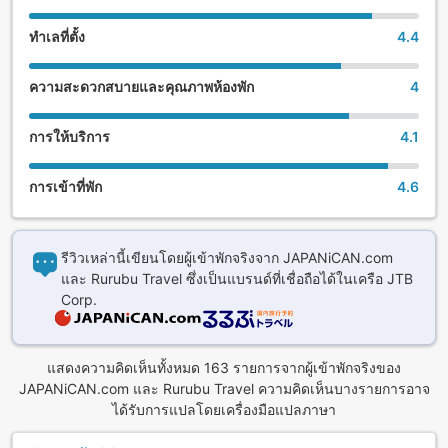
reopened after renovations in July 2018.
ทำเลที่ตั้ง
4.4
(5) There are 3 types of dining: buffet, revolving
restaurant, and in-room dining.
ความสะดวกสบายและคุณภาพห้องพัก
4
Depending on their accommodation plan, guests can select
a buffet at "Shinwa Dining Ten Chi Kai" where they can
การให้บริการ
4.1
enjoy a nightly local fish cutting show, creative kaiseki
cuisine made with in-season Ise-Shima ingredients at the
การเข้าที่พัก
4.6
"Kochi to Umi" rotating restaurant, or in-room dining for
dinner.
(6) Todaya's hot spring facilities include 13 gender-
รีวิวเหล่านี้เขียนโดยผู้เข้าพักจริงจาก JAPANiCAN.com
segregated baths, 2 foot baths, and 18 ganban'yoku
และ Rurubu Travel ซึ่งเป็นแบรนด์ที่เชื่อถือได้ในเครือ JTB
bedrock spa beds. 5 free private baths (hot springs).
Corp.
And of course, all guestrooms feature free Wi-Fi.
แสดงความคิดเห็นทั้งหมด 163 รายการจากผู้เข้าพักจริงของ
JAPANiCAN.com และ Rurubu Travel ความคิดเห็นบางรายการอาจ
ได้รับการแปลโดยเครื่องมือแปลภาษา