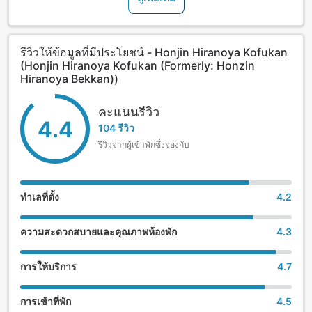
It takes about 7 minutes on foot or 3 minutes by free
shuttle to JR Takayama Station, and 10 minutes by bus to
รีวิวให้ข้อมูลที่มีประโยชน์ - Honjin Hiranoya Kofukan
the Hida Minzoku Mura Folk Village, Hida no Sato.
(Honjin Hiranoya Kofukan (Formerly: Honzin
Hiranoya Bekkan))
The Sanmachi-dori historic district is easily accessible.
คะแนนรีวิว
Japanese-style or Western-style meals are served at the
4.4
dining area.
104 รีวิว
รีวิวจากผู้เข้าพักซึ่งจองกับ
Savor a kaiseki course meal for dinner featuring Hida beef
served in a traditional Japanese-style guest room during
your stay.
ทำเลที่ตั้ง
4.2
Tatami-floored guest rooms are decorated simply,
furnished with LCD satellite TV, futon bedding, mini bar,
ความสะดวกสบายและคุณภาพห้องพัก
4.3
and a private bathroom (with bath products).
For an additional charge, guests may choose their
การให้บริการ
4.7
preferred yukata to wear from 800 kinds.
การเข้าที่พัก
4.5
Guests may have a massage, relax in the terrace, or buy