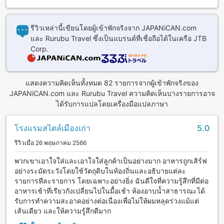
some items at the gift shop during their stay. Feel free to
use the PC with free wired Internet connection at the lobby.
Free Wi-Fi connection is available in the entire hotel. There
รีวิวเหล่านี้เขียนโดยผู้เข้าพักจริงจาก JAPANiCAN.com
is a free parking lot on site. Bicycles are available for rent.
และ Rurubu Travel ซึ่งเป็นแบรนด์ที่เชื่อถือได้ในเครือ JTB
Corp.
แสดงความคิดเห็นทั้งหมด 82 รายการจากผู้เข้าพักจริงของ
JAPANiCAN.com และ Rurubu Travel ความคิดเห็นบางรายการอาจ
ได้รับการแปลโดยเครื่องมือแปลภาษา
โรงแรมสไตล์เมืองเก่า
5.0
รีวิวเมื่อ 26 พฤษภาคม 2566
พวกเขาเอาใจใส่และเอาใจใส่ลูกค้าเป็นอย่างมาก อาหารถูกเสิร์ฟ
อย่างระมัดระวังโดยใช้วัตถุดิบในท้องถิ่นและอธิบายแต่ละ
รายการทีละรายการ โดยเฉพาะอย่างยิ่ง ฉันดีใจที่ความรู้สึกที่มีต่อ
อาหารเช้าที่เรียวกังเปลี่ยนไปในมื้อเช้า ห้องอาบน้ำสาธารณะได้
รับการทำความสะอาดอย่างต่อเนื่องเพื่อไม่ให้ผมหลุดร่วงแม้แต่
เส้นเดียว และให้ความรู้สึกดีมาก