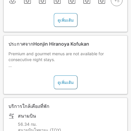
ดูเพิ่มเติม
ประกาศจากHonjin Hiranoya Kofukan
Premium and gourmet menus are not available for
consecutive night stays.
In Takayama City, Gifu Prefecture, an accommodation tax
system will be introduced starting from October 1, 2025.
ดูเพิ่มเติม
The rate per person per night depends on accommodation
fees (room charge only) as follows.
- For accommodation fees less than JPY 10,000: JPY 100
- For accommodation fees from JPY 10,000 to under JPY
บริการใกล้เคียงที่พัก
30,000: JPY 200
- For accommodation fees JPY 30,000 or more: JPY 300
สนามบิน
*The accommodation tax must be paid on site.
- Taxation does not apply to those who are under 12 years
56.34 กม.
of age (includes 12-year-old elementary school students).
สนามบินโทยามะ (TOY)