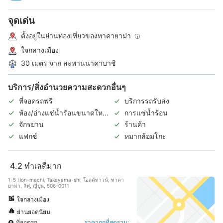
จุดเด่น
ตั้งอยู่ในย่านท่องเที่ยวของทาคายาม่า
ใจกลางเมือง
30 เมตร จาก สะพานนาคาบาชิ
บริการ/สิ่งอำนวยความสะดวกอื่นๆ
ที่จอดรถฟรี
บริการรถรับส่ง
ห้อง/อ่างแช่น้ำร้อนขนาดใหญ่
การแช่น้ำร้อน
ในร่ม
จักรยาน
ร้านค้า
แฟกซ์
หมากล้อมโกะ
4.2
ทำเลดีมาก
1-5 Hon-machi, Takayama-shi, โอลด์ทาวน์, ทาคา
ยาม่า, กิฟุ, ญี่ปุ่น, 506-0011
ใจกลางเมือง
ย่านยอดนิยม
ที่จอดรถ
ราคาถูกที่สุดรวม: