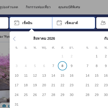
คูปองส่วนลด
กิจกรรมท่องเที่ยว
คุณสมบัติพิเศษ
อปุ่ม Tab เพื่อเลื่อนหาคำที่ต้องการ แล้วกดปุ่ม Enter เพื่อเลือก
เช็คอิน
เช็คเอาต์
กด Enter เพื่อเลือกวันที่ ใช้ปุ่มลูกศรเพื่อเลือกวันเช็คอินและเช็คเอาต
อง "Ryokan Touunkan"
สิงหาคม 2026
กั
จ.
อ.
พ.
พฤ.
ศ.
ส.
อา.
จ.
อ.
พ.
1
2
1
2
3
4
5
6
7
8
9
7
8
9
10
11
12
13
14
15
16
14
15
16
17
18
19
20
21
22
23
21
22
23
24
25
26
27
28
29
30
28
29
30
31
ดูรูปทั้งหมด