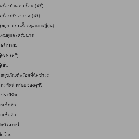
ครื่องทำความร้อน (ฟรี)
ัก
ครื่องปรับอากาศ (ฟรี)
ุดยูกาตะ (เสื้อคลุมแบบญี่ปุ่น)
ักสำหรับผู้มีปัญหาทางการได้ยิน
แชมพูและครีมนวด
ดร์เป่าผม
ู้เซฟ (ฟรี)
ู้เย็น
โถสุขภัณฑ์พร้อมที่ฉีดชำระ
ทรทัศน์ พร้อมช่องดูฟรี
แปรงสีฟัน
้าเช็ดตัว
้าเช็ดตัว
จับ
ักบัวอาบน้ำ
มีดโกน