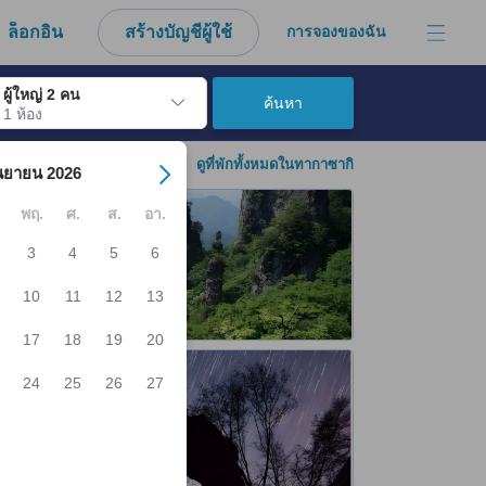
ล็อกอิน
สร้างบัญชีผู้ใช้
การจองของฉัน
ผู้ใหญ่ 2 คน
ค้นหา
1 ห้อง
์ เมื่อไปถึงวันเช็คอินที่ต้องการ ให้กดปุ่ม Enter เพื่อเลือกวันเช็คอินดังกล่า
ดูที่พักทั้งหมดในทากาซากิ
นยายน 2026
พฤ.
ศ.
ส.
อา.
3
4
5
6
10
11
12
13
17
18
19
20
24
25
26
27