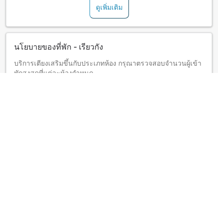
ดูเพิ่มเติม
นโยบายของที่พัก - เรียวกัง
บริการเตียงเสริมขึ้นกับประเภทห้อง กรุณาตรวจสอบจำนวนผู้เข้า
พักสูงสุดที่แต่ละห้องกำหนด
ดูเพิ่มเติม
เกี่ยวกับ "Yakushinoyu"
Look forward to a mouthwatering Japanese-style kaiseki
meal prepared with ingredients from Miyagi's land and sea.
After a delicious meal, enjoy a relaxing soak in natural hot
spring water with the fragrance of cypress in the air in the
large shared bath or open-air bath.
ดูเพิ่มเติม