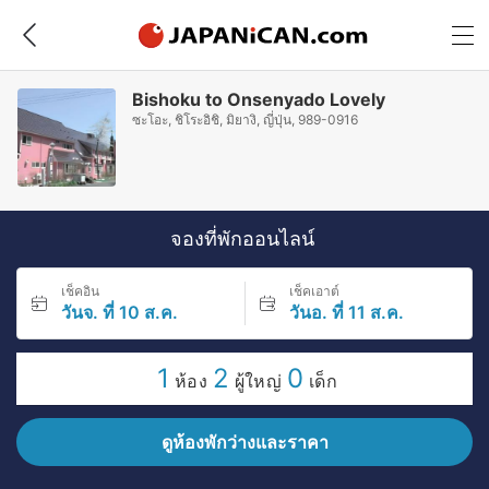
Bishoku to Onsenyado Lovely
ซะโอะ, ชิโระอิชิ, มิยางิ, ญี่ปุ่น, 989-0916
จองที่พักออนไลน์
เช็คอิน
เช็คเอาต์
วันจ. ที่ 10 ส.ค.
วันอ. ที่ 11 ส.ค.
1
2
0
ห้อง
ผู้ใหญ่
เด็ก
ดูห้องพักว่างและราคา