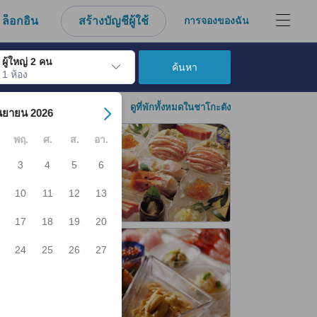
ล็อกอิน
สร้างบัญชีผู้ใช้
การจองของฉัน
ผู้ใหญ่ 2 คน
ค้นหา
1 ห้อง
์ เมื่อไปถึงวันเช็คอินที่ต้องการ ให้กดปุ่ม Enter เพื่อเลือกวันเช็คอินดังกล่า
ดูที่พักทั้งหมดในชาโกะตัง
นยายน 2026
พฤ.
ศ.
ส.
อา.
3
4
5
6
10
11
12
13
17
18
19
20
24
25
26
27