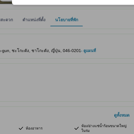
มสะดวก
ตำแหน่งที่ตั้ง
นโยบายที่พัก
ให้ผู้เข้าพักทราบถึงความสะดวกสบายและสิ่งอำนวยความสะดวกที่คาดว่าน่าจะ
gun, ชะโกะตัง, ชาโกะตัง, ญี่ปุ่น, 046-0201
- ดูแผนที่
ดูทั้งหมด
ห้อง/อ่างแช่น้ำร้อนขนาดใหญ่
ห้องอาหาร
ในร่ม