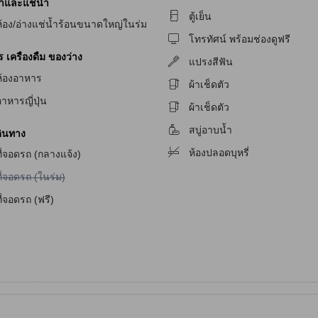
้ำและแช่น้ำ
ตู้เย็น
ห้อง/อ่างแช่น้ำร้อนขนาดใหญ่ในร่ม
ักสำหรับผู้มีปัญหาทางการได้ยิน
โทรทัศน์ พร้อมช่องดูฟรี
เครื่องดื่ม ของว่าง
แปรงสีฟัน
ห้องอาหาร
ผ้าเช็ดตัว
าหารญี่ปุ่น
ผ้าเช็ดตัว
สบู่อาบน้ำ
ินทาง
ห้องปลอดบุหรี่
ี่จอดรถ (กลางแจ้ง)
ม่มีบริการที่จอดรถ (ในร่ม)
ี่จอดรถ (ในร่ม)
ี่จอดรถ (ฟรี)
จับ