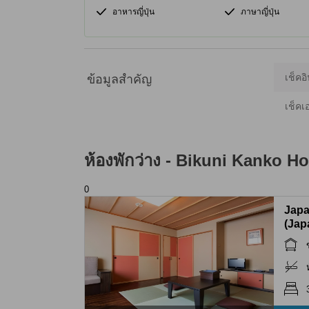
อาหารญี่ปุ่น
ภาษาญี่ปุ่น
เช็คอิ
ข้อมูลสำคัญ
เช็คเ
ห้องพักว่าง -
Bikuni Kanko H
0
Japa
(Jap