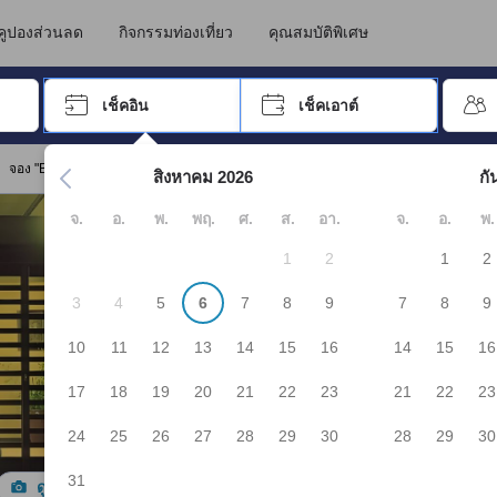
คูปองส่วนลด
กิจกรรมท่องเที่ยว
คุณสมบัติพิเศษ
อปุ่ม Tab เพื่อเลื่อนหาคำที่ต้องการ แล้วกดปุ่ม Enter เพื่อเลือก
เช็คอิน
เช็คเอาต์
กด Enter เพื่อเลือกวันที่ ใช้ปุ่มลูกศรเพื่อเลือกวันเช็คอินและเช็คเอาต
จอง "Bikuni Kanko House"
สิงหาคม 2026
กั
จ.
อ.
พ.
พฤ.
ศ.
ส.
อา.
จ.
อ.
พ.
1
2
1
2
3
4
5
6
7
8
9
7
8
9
10
11
12
13
14
15
16
14
15
16
17
18
19
20
21
22
23
21
22
23
24
25
26
27
28
29
30
28
29
30
31
ดูรูปทั้งหมด