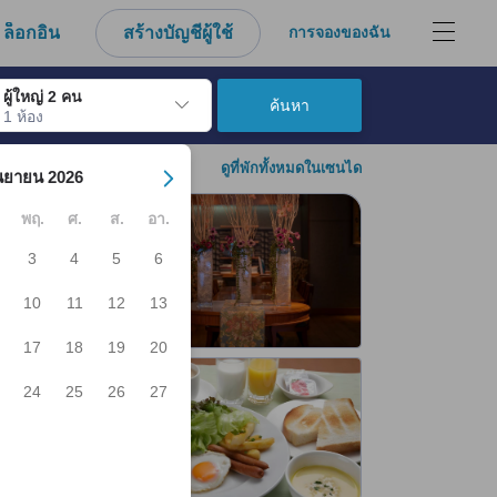
ล็อกอิน
สร้างบัญชีผู้ใช้
การจองของฉัน
ผู้ใหญ่ 2 คน
ค้นหา
1 ห้อง
์ เมื่อไปถึงวันเช็คอินที่ต้องการ ให้กดปุ่ม Enter เพื่อเลือกวันเช็คอินดังกล่า
ดูที่พักทั้งหมดในเซนได
นยายน 2026
พฤ.
ศ.
ส.
อา.
3
4
5
6
10
11
12
13
17
18
19
20
24
25
26
27