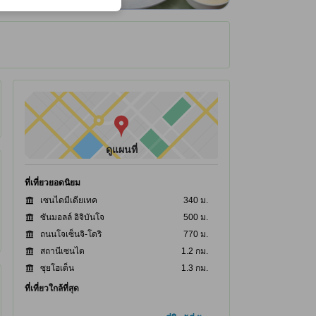
ได้รับ ณ ที่พัก
ดูแผนที่
ที่เที่ยวยอดนิยม
เซนไดมีเดียเทค
340 ม.
ซันมอลล์ อิจิบันโจ
500 ม.
ถนนโจเซ็นจิ-โดริ
770 ม.
สถานีเซนได
1.2 กม.
ซุยโฮเด็น
1.3 กม.
ที่เที่ยวใกล้ที่สุด
Kayaba Pharmacy
70 ม.