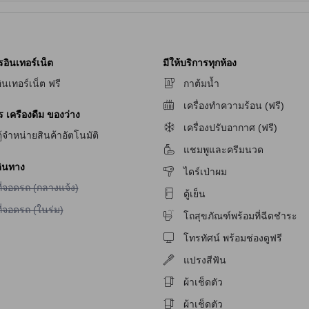
รอินเทอร์เน็ต
มีให้บริการทุกห้อง
ินเทอร์เน็ต ฟรี
กาต้มน้ำ
เครื่องทำความร้อน (ฟรี)
เครื่องดื่ม ของว่าง
ัก
เครื่องปรับอากาศ (ฟรี)
ู้จำหน่ายสินค้าอัตโนมัติ
แชมพูและครีมนวด
ักสำหรับผู้มีปัญหาทางการได้ยิน
ินทาง
ไดร์เป่าผม
ม่มีบริการที่จอดรถ (กลางแจ้ง)
ี่จอดรถ (กลางแจ้ง)
ตู้เย็น
ม่มีบริการที่จอดรถ (ในร่ม)
ี่จอดรถ (ในร่ม)
โถสุขภัณฑ์พร้อมที่ฉีดชำระ
โทรทัศน์ พร้อมช่องดูฟรี
แปรงสีฟัน
ผ้าเช็ดตัว
ผ้าเช็ดตัว