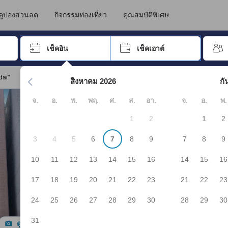
คูปองส่วนลด
กิจกรรมท่องเที่ยว
คุณสมบัติพิเศษ
อปุ่ม Tab เพื่อเลื่อนหาคำที่ต้องการ แล้วกดปุ่ม Enter เพื่อเลือก
เช็คอิน
เช็คเอาต์
กด Enter เพื่อเลือกวันที่ ใช้ปุ่มลูกศรเพื่อเลือกวันเช็คอินและเช็คเอาต
dai"
สิงหาคม 2026
กั
จ.
อ.
พ.
พฤ.
ศ.
ส.
อา.
จ.
อ.
พ.
1
2
1
2
3
4
5
6
7
8
9
7
8
9
10
11
12
13
14
15
16
14
15
16
17
18
19
20
21
22
23
21
22
23
24
25
26
27
28
29
30
28
29
30
31
ดูรูปทั้งหมด