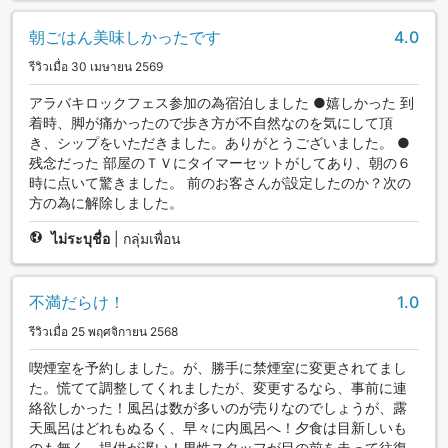
朝ごはん美味しかったです
4.0
รีวิวเมื่อ 30 เมษายน 2569
アラバキロックフェス参加の為宿泊しました ●嬉しかった 到
着時、脚が痛かったので歩き方が不自然なのを気にして頂
き、シップをいただきました。ありがとうございました。 ●
残念だった 部屋のＴＶにタイマーセットがしてあり、朝の６
時に点いて驚きました。 前のお客さんが設定したのか？次の
方の為に解除しました。
ไม่ระบุชื่อ
|
กลุ่มเพื่อน
不満だらけ！
1.0
รีวิวเมื่อ 25 พฤศจิกายน 2568
喫煙室を予約しました。が、勝手に禁煙室に変更されてまし
た。慌てて調整してくれましたが、変更するなら、事前に連
絡欲しかった！風呂は数が多いのが売りなのでしょうが、露
天風呂はどれもぬるく、早々に内風呂へ！夕食は目新しいも
のも無く、提供が遅い！男性スタッフが目の前を走って往復