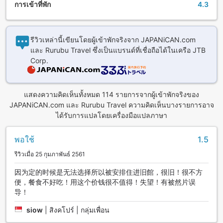
การเข้าที่พัก
4.3
รีวิวเหล่านี้เขียนโดยผู้เข้าพักจริงจาก JAPANiCAN.com
และ Rurubu Travel ซึ่งเป็นแบรนด์ที่เชื่อถือได้ในเครือ JTB
Corp.
แสดงความคิดเห็นทั้งหมด 114 รายการจากผู้เข้าพักจริงของ
JAPANiCAN.com และ Rurubu Travel ความคิดเห็นบางรายการอาจ
ได้รับการแปลโดยเครื่องมือแปลภาษา
พอใช้
1.5
รีวิวเมื่อ 25 กุมภาพันธ์ 2561
因为定的时候是无法选择所以被安排住进旧館，很旧！很不方
便，餐食不好吃！用这个价钱很不值得！失望！有被然片误
导！
siow
|
สิงคโปร์ | กลุ่มเพื่อน