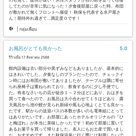
してたのが非常に気になった！夕食後部屋に戻った時、布団
が敷かれて無くフロントへ催促！ 秋保を代表する水戸屋さ
ん！期待外れ過ぎて…満足度０です！
|
กลุ่มเพื่อน
お風呂がとても良かった
5.0
รีวิวเมื่อ 17 สิงหาคม 2568
館内設備は古い部分や黒ずみなどもありましたが、基本的に
はきれいでした。夕食なしのプランだったので、チェックイ
ン時にはお布団が敷いてありましたが、テーブルは隅に寄せ
られ座椅子は重ねられており、飲食するのに少し不便でし
た。有名なさいちの店が徒歩１～２分ほどにあり、おはぎを
買って食べたので。お風呂は大小合わせて１５ほどあり、露
天風呂から池や鯉が見られ新緑や風も心地よくとても良かっ
たです。駅からの送迎バスの本数が多いのも電車組にとって
はありがたいです。お部屋にあったホテルオリジナルの『ひ
と梅ぼれ』が本当に美味しかったです！初めて部屋に置いて
あるお菓子を買って帰りました。友人にもお土産で買いまし
た。おすすめです。また秋保温泉に行く際には利用したいで