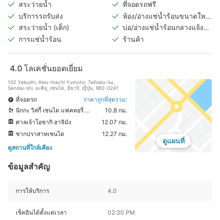
สระว่ายน้ำ
ที่จอดรถฟรี
บริการรถรับส่ง
ห้อง/อ่างแช่น้ำร้อนขนาดใหญ่
ในร่ม
สระว่ายน้ำ (เด็ก)
บ่อ/อ่างแช่น้ำร้อนกลางแจ้ง
(แยกชายหญิง)
การแช่น้ำร้อน
ร้านค้า
4.0
โลเคชั่นยอดเยี่ยม
102 Yakushi, Akiu-machi Yumoto, Taihaku-ku,
Sendai-shi, อะคิอุ, เซนได, มิยางิ, ญี่ปุ่น, 982-0241
ที่จอดรถ
ราคาถูกที่สุดรวม:
นิกกะ วิสกี้ เซนได แฟคทอรี่ มิยากิเคียว ดิสทิลเลอรี่
10.8 กม.
ศาลเจ้าโอซากิ ฮาจิมัง
12.07 กม.
ซากปราสาทเซนได
12.27 กม.
ดูแผนที่
ดูสถานที่ใกล้เคียง
ข้อมูลสำคัญ
การให้บริการ
4.0
เช็คอินได้ตั้งแต่เวลา
02:30 PM