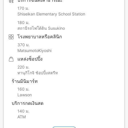
บริการขนส่งสาธารณะ
Furthermore, guests using electrical equipment (such as
170 ม.
computers) are requested to unplug them from power
Shiseikan Elementary School Station
outlets during the above time period.
180 ม.
สถานีรถไฟใต้ดิน Susukino
Change in Service Closing Time
Parking Lot - Morning 00:50 - 06:00 (service closing time)
โรงพยาบาลหรือคลินิก
Vending machines, VOD card vending machines, coin
370 ม.
laundry facilities on all floors -
MatsumotoKiyoshi
Morning 00:50 - 05:30 (not available for use)
Massage - Morning 00:30 (closing time)
แหล่งช็อปปิ้ง
*Pay TV - Morning 00:30 (closing time)
220 ม.
ทานุกิโกจิ ช้อปปิ้งสตรีท
ร้านมินิมาร์ท
160 ม.
Lawson
บริการกดเงินสด
140 ม.
ATM