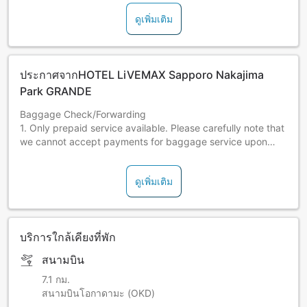
ดูเพิ่มเติม
ประกาศจากHOTEL LiVEMAX Sapporo Nakajima
Park GRANDE
Baggage Check/Forwarding
1. Only prepaid service available. Please carefully note that
we cannot accept payments for baggage service upon
arrival.
2. Please be sure to contact the hotel when forwarding
ดูเพิ่มเติม
your luggage to the hotel.
3. In accordance with our safety policy, we may not be
able to accept luggage forwarded to the hotel without prior
notice. Also please carefully note that we strictly do not
บริการใกล้เคียงที่พัก
accept luggage forwarded with cash on delivery.
4. In principle, we cannot accept special luggage such as
สนามบิน
those with valuable items, raw items, or live animals.
7.1 กม.
สนามบินโอกาดามะ (OKD)