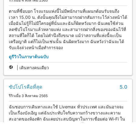
รีวิวเมื่อ 4 สิงหาคม 2565
ตามที่ชื่อบอก โรงแรมแห่งนี้ไม่มีพนักงานที่แผนกต้อนรับจนถึง
เวลา 15.00 น. ดังนั้นคุณจึงไม่สามารถฝากสัมภาระไว้ล่วงหน้าได้
เมื่อฉันไม่รู้ก็ไม่มีใครอยู่ที่นั่นและฉันก็ผิดหวังมาก ฉันเคยใช้ส่วน
ลดซัปโปโรมาแล้วหลายแห่ง และสามารถฝากสิ่งของของฉันไว้ที่
สถานที่ใดก็ได้ โดยไม่คำนึงถึงขนาด แม้ว่าสถานที่แห่งนี้จะเป็น
เครือญาติ แต่ก็ไม่เป็นเช่นนั้น ฉันผิดหวังมาก ฉันหวังว่าฉันจะได้
รับแจ้งล่วงหน้าเมื่อทำการจอง
ดูรีวิวในภาษาต้นฉบับ
|
เดินทางคนเดียว
ซัปโปโรคือที่สุด
5.0
รีวิวเมื่อ 3 สิงหาคม 2565
ฉันชอบการเดินทางและใช้ Livemax ทั่วประเทศ และมันอาจจะ
เป็นเรื่องบังเอิญ แต่ฉันประทับใจกับความกว้างขวางและความ
สะอาดของห้องพัก ฉันเคยประสบปัญหาในการเชื่อมต่อ Wi-Fi ใน
บางสถานที่ เมื่อฉันถามเขาเกี่ยวกับเรื่องนี้ เขาพูดว่า ``ท่าน คุณ
ไม่สามารถเชื่อมต่อ Wi-Fi ได้เว้นแต่คุณจะป้อนรหัสผ่าน!'' ฉัน