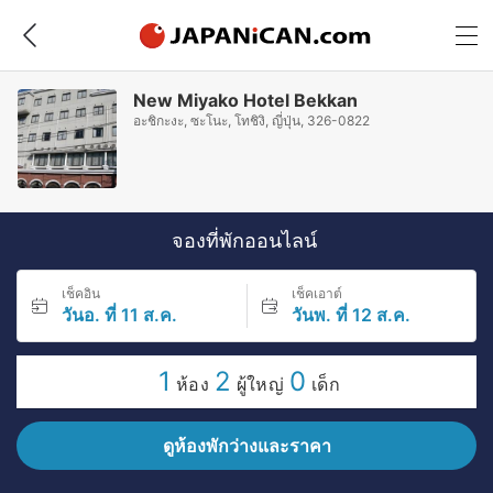
New Miyako Hotel Bekkan
อะชิกะงะ, ซะโนะ, โทชิงิ, ญี่ปุ่น, 326-0822
จองที่พักออนไลน์
เช็คอิน
เช็คเอาต์
วันอ. ที่ 11 ส.ค.
วันพ. ที่ 12 ส.ค.
1
2
0
ห้อง
ผู้ใหญ่
เด็ก
ดูห้องพักว่างและราคา