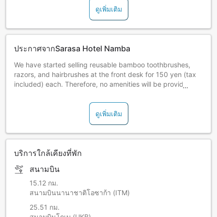
ดูเพิ่มเติม
ประกาศจากSarasa Hotel Namba
We have started selling reusable bamboo toothbrushes,
razors, and hairbrushes at the front desk for 150 yen (tax
included) each. Therefore, no amenities will be provided in
the room. We plan to gradually switch to more
environmentally-friendly amenities in the future.
Important Information Regarding Cleaning For guests
ดูเพิ่มเติม
staying multiple nights, cleaning by the housekeeping staff
(including light cleaning and full cleaning) will be
conducted once every 3 days.
Towels can be exchanged daily. Further details will be
บริการใกล้เคียงที่พัก
explained at check-in.
สนามบิน
15.12 กม.
สนามบินนานาชาติโอซาก้า (ITM)
25.51 กม.
สนามบินโกเบ (UKB)