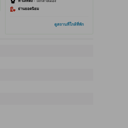
ทำเลที่ตั้ง
-
ใจกลางเมือง
ย่านยอดนิยม
ที่เที่ยวยอดนิยม
ดูสถานที่ใกล้ที่พัก
โดตมโบริ
590 ม.
ตลาดคุโระมง อิชิบะ
670 ม.
ย่านการค้าซูจิ-ชินไซบาชิ
810 ม.
ตึกสึเทนคาคุ
1.4 กม.
มินามิ (นัมบะ)
1.8 กม.
ที่เที่ยวใกล้ที่สุด
Seijo Ishii
120 ม.
Ikari Supermarket
120 ม.
ห้างสรรพสินค้าทากะชิมะยะ
120 ม.
LABI1
130 ม.
Osaka-furitsu Taiiku Kaikan
160 ม.