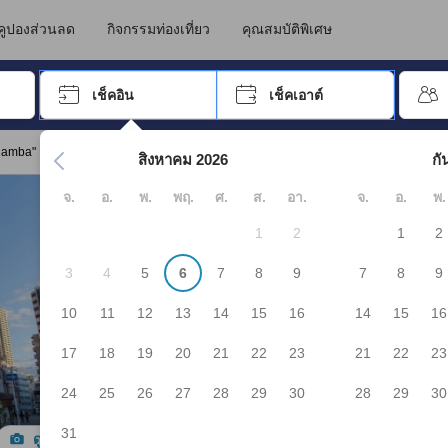
นทางไปเข้าพัก ดังนั้น คะแนนรีวิวและความคิดเห็นที่แสดงบน JAPANiCAN จึ
ซาก้า
คูปองส่วนลด
กิจกรรมท่องเที่ยว
คุณสมบัติพิเศษ
อปุ่ม Tab เพื่อเลื่อนหาคำที่ต้องการ แล้วกดปุ่ม Enter เพื่อเลือก
เช็คอิน
เช็คเอาต์
กด Enter เพื่อเลือกวันที่ ใช้ปุ่มลูกศรเพื่อเลือกวันเช็คอินและเช็คเอาต
 Namba"
สิงหาคม 2026
กั
จ.
อ.
พ.
พฤ.
ศ.
ส.
อา.
จ.
อ.
พ.
1
2
1
2
3
4
5
6
7
8
9
7
8
9
10
11
12
13
14
15
16
14
15
16
17
18
19
20
21
22
23
21
22
23
24
25
26
27
28
29
30
28
29
30
31
ดูรูปทั้งหมด