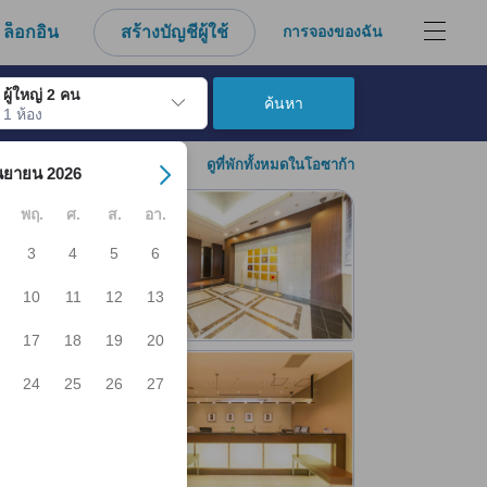
งมาจากประสบการณ์ตรงของผู้เข้าพักอย่างแท้จริง
ล็อกอิน
สร้างบัญชีผู้ใช้
การจองของฉัน
ผู้ใหญ่ 2 คน
ค้นหา
1 ห้อง
์ เมื่อไปถึงวันเช็คอินที่ต้องการ ให้กดปุ่ม Enter เพื่อเลือกวันเช็คอินดังกล่า
ดูที่พักทั้งหมดในโอซาก้า
นยายน 2026
พฤ.
ศ.
ส.
อา.
3
4
5
6
10
11
12
13
17
18
19
20
24
25
26
27