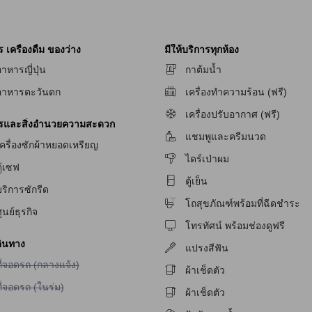
เครื่องดื่ม ของว่าง
มีให้บริการทุกห้อง
าหารญี่ปุ่น
กาต้มน้ำ
อาหารตะวันตก
เครื่องทำความร้อน (ฟรี)
เครื่องปรับอากาศ (ฟรี)
ารและสิ่งอำนวยความสะดวก
แชมพูและครีมนวด
ครื่องซักผ้าหยอดเหรียญ
ไดร์เป่าผม
ู้เซฟ
ตู้เย็น
ัก
ริการซักรีด
โถสุขภัณฑ์พร้อมที่ฉีดชำระ
ูนย์ธุรกิจ
ักสำหรับผู้มีปัญหาทางการได้ยิน
โทรทัศน์ พร้อมช่องดูฟรี
ินทาง
แปรงสีฟัน
ม่มีบริการที่จอดรถ (กลางแจ้ง)
ี่จอดรถ (กลางแจ้ง)
ผ้าเช็ดตัว
ม่มีบริการที่จอดรถ (ในร่ม)
ี่จอดรถ (ในร่ม)
ผ้าเช็ดตัว