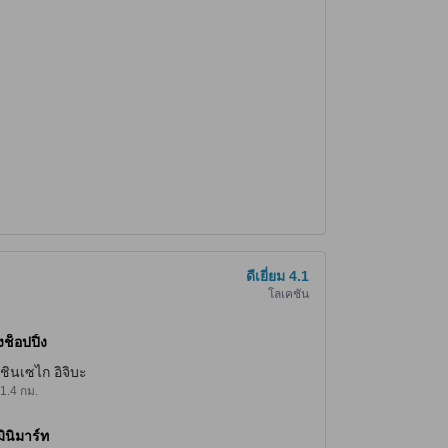
ดีเยี่ยม
4.1
โลเคชั่น
ช็อปปิ้ง
ชินเซไก อิจิบะ
1.4 กม.
มินิมาร์ท