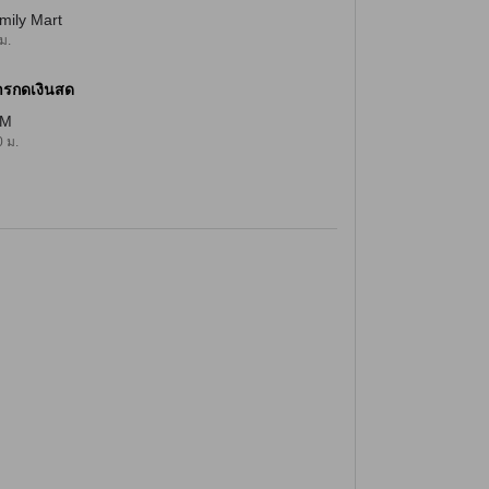
mily Mart
ม.
ารกดเงินสด
TM
 ม.