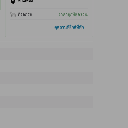
ทำเลที่ตั้ง
ที่จอดรถ
ราคาถูกที่สุดรวม:
ที่เที่ยวใกล้ที่สุด
ดูสถานที่ใกล้ที่พัก
อันนุปุริ อินเตอร์เนชั่นแนล
180 ม.
Niseko Annupuri Kokusai Ski Area Dog run
240 ม.
NOOK Annupuri
280 ม.
Powder company
310 ม.
Niseko Annupuri Gondola
360 ม.