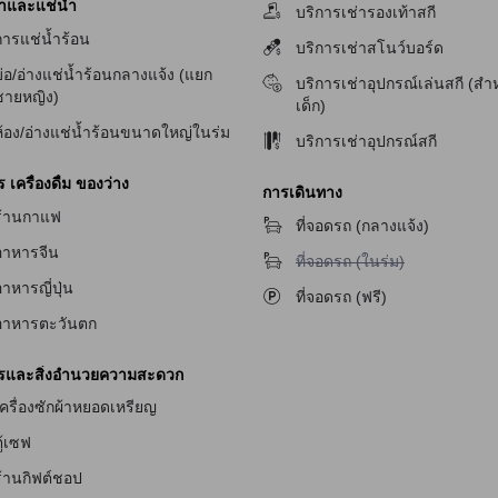
้ำและแช่น้ำ
บริการเช่ารองเท้าสกี
การแช่น้ำร้อน
บริการเช่าสโนว์บอร์ด
ัก
่อ/อ่างแช่น้ำร้อนกลางแจ้ง (แยก
บริการเช่าอุปกรณ์เล่นสกี (สำ
ชายหญิง)
เด็ก)
ักสำหรับผู้มีปัญหาทางการได้ยิน
ห้อง/อ่างแช่น้ำร้อนขนาดใหญ่ในร่ม
บริการเช่าอุปกรณ์สกี
เครื่องดื่ม ของว่าง
การเดินทาง
ร้านกาแฟ
ที่จอดรถ (กลางแจ้ง)
อาหารจีน
ไม่มีบริการที่จอดรถ (ในร่ม)
ที่จอดรถ (ในร่ม)
าหารญี่ปุ่น
ที่จอดรถ (ฟรี)
อาหารตะวันตก
ารและสิ่งอำนวยความสะดวก
ครื่องซักผ้าหยอดเหรียญ
ู้เซฟ
จับ
ร้านกิฟต์ชอป