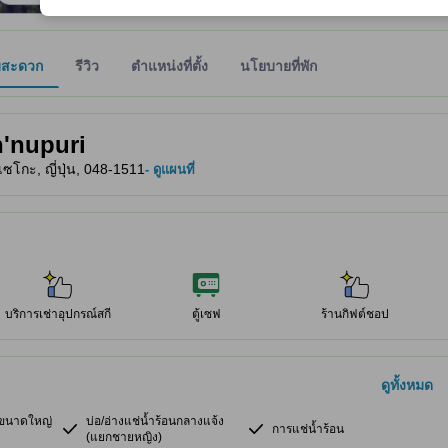
มสะดวก
รีวิว
ตำแหน่งที่ตั้ง
นโยบายที่พัก
ให้ผู้เข้าพักทราบถึงความสะดวกสบายและสิ่งอำนวยความสะดวกที่คาดว่าน่าจะ
n'nupuri
เซโกะ, ญี่ปุ่น, 048-1511
- ดูแผนที่
บริการเช่าอุปกรณ์สกี
ตู้เซฟ
ร้านกิฟต์ชอป
ดูทั้งหมด
อนขนาดใหญ่
บ่อ/อ่างแช่น้ำร้อนกลางแจ้ง
การแช่น้ำร้อน
(แยกชายหญิง)