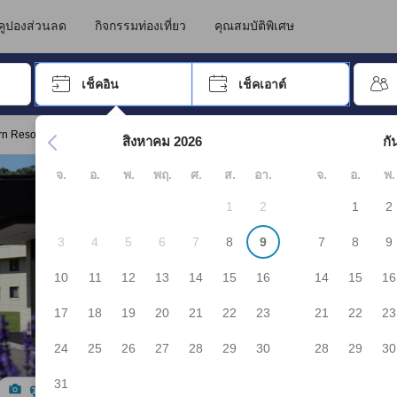
นทางไปเข้าพัก ดังนั้น คะแนนรีวิวและความคิดเห็นที่แสดงบน JAPANiCAN จึ
เซโกะ
คูปองส่วนลด
กิจกรรมท่องเที่ยว
คุณสมบัติพิเศษ
อปุ่ม Tab เพื่อเลื่อนหาคำที่ต้องการ แล้วกดปุ่ม Enter เพื่อเลือก
เช็คอิน
เช็คเอาต์
กด Enter เพื่อเลือกวันที่ ใช้ปุ่มลูกศรเพื่อเลือกวันเช็คอินและเช็คเอาต
n Resort, An'nupuri"
สิงหาคม 2026
กั
จ.
อ.
พ.
พฤ.
ศ.
ส.
อา.
จ.
อ.
พ.
1
2
1
2
3
4
5
6
7
8
9
7
8
9
10
11
12
13
14
15
16
14
15
16
17
18
19
20
21
22
23
21
22
23
24
25
26
27
28
29
30
28
29
30
31
ดูรูปทั้งหมด