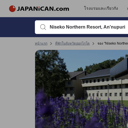
รีวิวทั้งหมดของ JAPANiCAN มาจากผู้เข้าพักจริง ซึ่งเขียนหลังจากการเดิ
tooltip
ดูรายละเอียดเพิ่มเติม
ความสะดวกสบายและคุณภาพห้องพัก 4.2 เต็ม 5 คะแนน ถือว่าได้คะแนนสูงในนิ
การให้บริการ 4.2 เต็ม 5 คะแนน ถือว่าได้คะแนนสูงในนิเซโกะ
ทำเลที่ตั้ง 4 เต็ม 5 คะแนน ถือว่าได้คะแนนสูงในนิเซโกะ
การเข้าที่พัก 4 เต็ม 5 คะแนน ถือว่าได้คะแนนสูงในนิเซโกะ
โรงแรมและเรียวกัง
พิมพ์ชื่อที่พักหรือคำที่ต้องการค้นหา จากนั้นใช้ปุ่มลูกศรหรื
หน้าแรก
ที่พักในจังหวัดฮอกไกโด
จอง "Niseko Norther