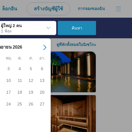
งมาจากประสบการณ์ตรงของผู้เข้าพักอย่างแท้จริง
ล็อกอิน
สร้างบัญชีผู้ใช้
การจองของฉัน
ผู้ใหญ่ 2 คน
ค้นหา
1 ห้อง
์ เมื่อไปถึงวันเช็คอินที่ต้องการ ให้กดปุ่ม Enter เพื่อเลือกวันเช็คอินดังกล่า
ดูที่พักทั้งหมดในนิเซโกะ
นยายน 2026
พฤ.
ศ.
ส.
อา.
3
4
5
6
10
11
12
13
17
18
19
20
24
25
26
27