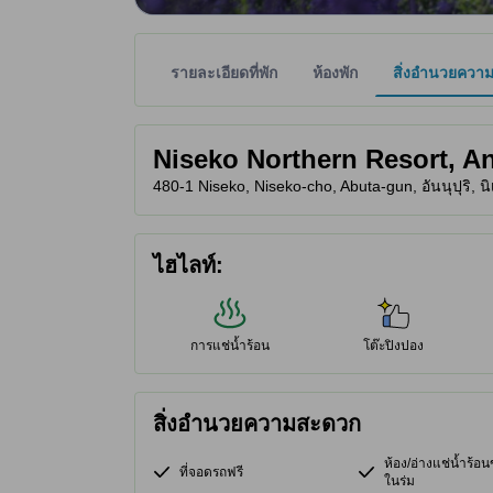
รายละเอียดที่พัก
ห้องพัก
สิ่งอำนวยควา
พาร์ทเนอร์ไซต์เป็นผู้กำหนดระดับดาวเพื่อเป็นแนวทาง
tooltip
Niseko Northern Resort, A
480-1 Niseko, Niseko-cho, Abuta-gun, อันนุปุริ, นิ
ไฮไลท์:
การแช่น้ำร้อน
โต๊ะปิงปอง
สิ่งอำนวยความสะดวก
ห้อง/อ่างแช่น้ำร้
ที่จอดรถฟรี
ในร่ม