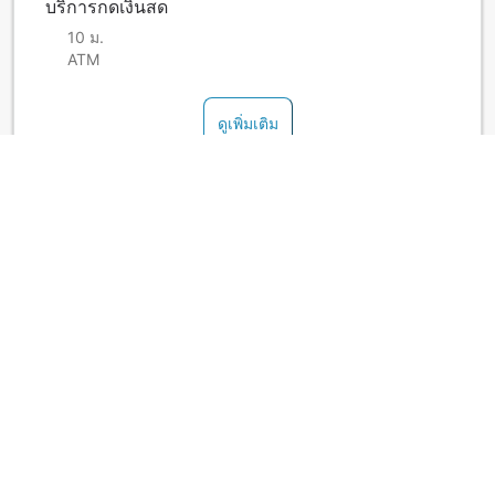
บริการกดเงินสด
10 ม.
ATM
ดูเพิ่มเติม
นโยบายของที่พัก - โรงแรม
บริการเตียงเสริมขึ้นกับประเภทห้อง กรุณาตรวจสอบจำนวนผู้เข้า
พักสูงสุดที่แต่ละห้องกำหนด
ดูเพิ่มเติม
เกี่ยวกับ "Toyoko Inn Niigata Ekimae"
This hotel is directly connected to the Bandai East Exit of
JR Niigata Station. With just a 1-minute walk from the