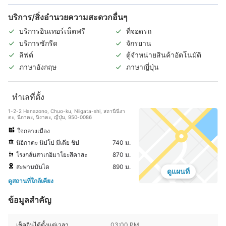
บริการ/สิ่งอำนวยความสะดวกอื่นๆ
บริการอินเทอร์เน็ตฟรี
ที่จอดรถ
บริการซักรีด
จักรยาน
ลิฟต์
ตู้จำหน่ายสินค้าอัตโนมัติ
ภาษาอังกฤษ
ภาษาญี่ปุ่น
ทำเลที่ตั้ง
1-2-2 Hanazono, Chuo-ku, Niigata-shi, สถานีนีงา
ตะ, นีกาตะ, นีงาตะ, ญี่ปุ่น, 950-0086
ใจกลางเมือง
นิอิกาตะ นิปโป มีเดีย ชิป
740 ม.
โรงกลั่นสาเกอิมาโยะสึคาสะ
870 ม.
สะพานบันได
890 ม.
ดูแผนที่
ดูสถานที่ใกล้เคียง
ข้อมูลสำคัญ
เช็คอินได้ตั้งแต่เวลา
03:00 PM