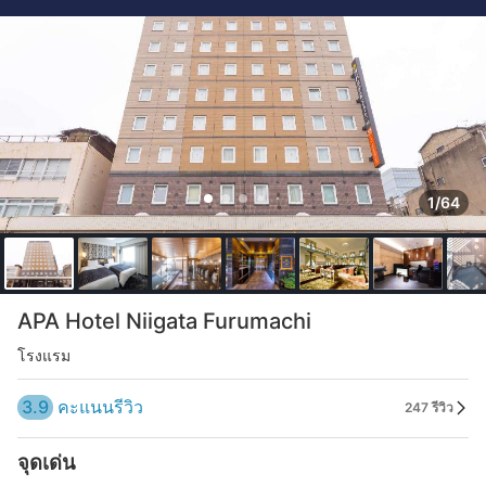
1/64
APA Hotel Niigata Furumachi
โรงแรม
3.9
คะแนนรีวิว
247 รีวิว
จุดเด่น