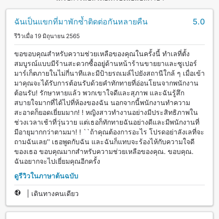
ฉันเป็นแขกที่มาพักซ้ำติดต่อกันหลายคืน
5.0
รีวิวเมื่อ 19 มิถุนายน 2565
ขอขอบคุณสำหรับความช่วยเหลือของคุณในครั้งนี้ ทำเลที่ตั้ง
สมบูรณ์แบบมีร้านสะดวกซื้ออยู่ด้านหน้าร้านขายยาและซูเปอร์
มาร์เก็ตภายในไม่กี่นาทีและมีป้ายรถเมล์ไปยังสถานีใกล้ ๆ เมื่อเข้า
มาคุณจะได้รับการต้อนรับด้วยคำทักทายที่อ่อนโยนจากพนักงาน
ต้อนรับ! รักษาหายแล้ว พวกเขาใจดีและสุภาพ และฉันรู้สึก
สบายใจมากที่ได้ไปที่ห้องของฉัน นอกจากนี้พนักงานทำความ
สะอาดก็ยอดเยี่ยมมาก! ! หญิงสาวทำงานอย่างมีประสิทธิภาพใน
ช่วงเวลาเช้าที่วุ่นวาย แต่เธอก็ทักทายฉันอย่างดีและมีพนักงานที่
มีอายุมากกว่าตามมา! ! ``ถ้าคุณต้องการอะไร โปรดอย่าลังเลที่จะ
ถามฉันเลย'' เธอพูดกับฉัน และฉันก็แทบจะร้องไห้กับความใจดี
ของเธอ ขอบคุณมากสำหรับความช่วยเหลือของคุณ. ขอบคุณ.
ฉันอยากจะไปเยี่ยมคุณอีกครั้ง
ดูรีวิวในภาษาต้นฉบับ
|
เดินทางคนเดียว