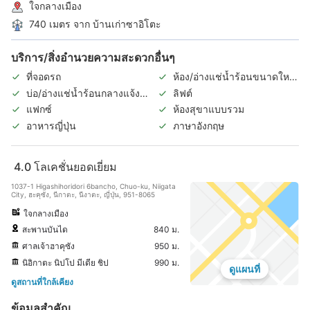
ใจกลางเมือง
740 เมตร จาก บ้านเก่าซาอิโตะ
บริการ/สิ่งอำนวยความสะดวกอื่นๆ
ที่จอดรถ
ห้อง/อ่างแช่น้ำร้อนขนาดใหญ่
ในร่ม
บ่อ/อ่างแช่น้ำร้อนกลางแจ้ง
ลิฟต์
(แยกชายหญิง)
แฟกซ์
ห้องสุขาแบบรวม
อาหารญี่ปุ่น
ภาษาอังกฤษ
4.0
โลเคชั่นยอดเยี่ยม
1037-1 Higashihoridori 6bancho, Chuo-ku, Niigata
City, ฮะคุซัง, นีกาตะ, นีงาตะ, ญี่ปุ่น, 951-8065
ใจกลางเมือง
สะพานบันได
840 ม.
ศาลเจ้าฮาคุซัง
950 ม.
นิอิกาตะ นิปโป มีเดีย ชิป
990 ม.
ดูแผนที่
ดูสถานที่ใกล้เคียง
ข้อมูลสำคัญ