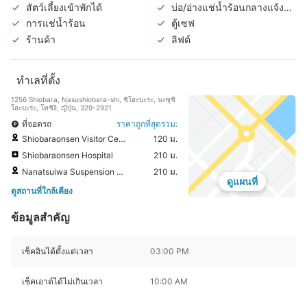
ในร่ม
สัตว์เลี้ยงเข้าพักได้
บ่อ/อ่างแช่น้ำร้อนกลางแจ้ง
(แยกชายหญิง)
การแช่น้ำร้อน
ตู้เซฟ
ร้านค้า
ลิฟต์
ทำเลที่ตั้ง
1256 Shiobara, Nasushiobara-shi, ชิโอะบะระ, นะซุชิ
โอะบะระ, โทชิงิ, ญี่ปุ่น, 329-2921
ที่จอดรถ
ราคาถูกที่สุดรวม:
Shiobaraonsen Visitor Center
120 ม.
Shiobaraonsen Hospital
210 ม.
Nanatsuiwa Suspension Bridge
210 ม.
ดูแผนที่
ดูสถานที่ใกล้เคียง
ข้อมูลสำคัญ
เช็คอินได้ตั้งแต่เวลา
03:00 PM
เช็คเอาต์ได้ไม่เกินเวลา
10:00 AM