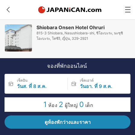
Shiobara Onsen Hotel Ohruri
815-3 Shiobara, Nasushiobara-shi, ชิโอะบะระ, นะซุชิ
โอะบะระ, โทชิงิ, ญี่ปุ่น, 329-2921
จองที่พักออนไลน์
เช็คอิน
เช็คเอาต์
วันส. ที่ 8 ส.ค.
วันอา. ที่ 9 ส.ค.
1
2
0
ห้อง
ผู้ใหญ่
เด็ก
ดูห้องพักว่างและราคา