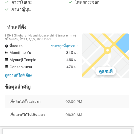
คาราโอเกะ
ไพ่นกกระจอก
ภาษาญี่ปุ่น
ทำเลที่ตั้ง
815-3 Shiobara, Nasushiobara-shi, ชิโอะบะระ, นะซุ
ชิโอะบะระ, โทชิงิ, ญี่ปุ่น, 329-2921
ที่จอดรถ
ราคาถูกที่สุดรวม:
Momiji no Yu
340 ม.
Myounji Temple
460 ม.
Genzankutsu
470 ม.
ดูแผนที่
ดูสถานที่ใกล้เคียง
ข้อมูลสำคัญ
เช็คอินได้ตั้งแต่เวลา
02:00 PM
เช็คเอาต์ได้ไม่เกินเวลา
09:30 AM