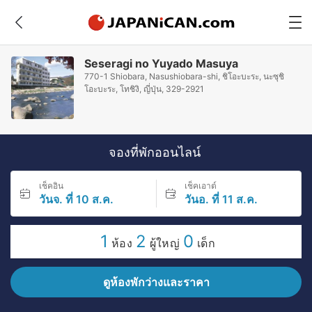
Seseragi no Yuyado Masuya
770-1 Shiobara, Nasushiobara-shi, ชิโอะบะระ, นะซุชิ
โอะบะระ, โทชิงิ, ญี่ปุ่น, 329-2921
จองที่พักออนไลน์
เช็คอิน
เช็คเอาต์
วันจ. ที่ 10 ส.ค.
วันอ. ที่ 11 ส.ค.
1
2
0
ห้อง
ผู้ใหญ่
เด็ก
ดูห้องพักว่างและราคา