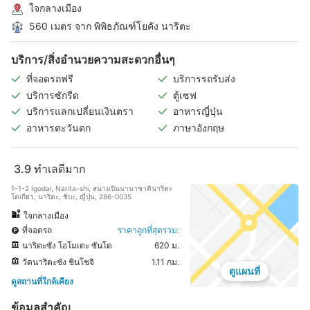
ใจกลางเมือง
560 เมตร จาก พิพิธภัณฑ์โยคัง นาริตะ
บริการ/สิ่งอำนวยความสะดวกอื่นๆ
ที่จอดรถฟรี
บริการรถรับส่ง
บริการซักรีด
ตู้เซฟ
บริการแลกเปลี่ยนเงินตรา
อาหารญี่ปุ่น
อาหารตะวันตก
ภาษาอังกฤษ
3.9
ทำเลดีมาก
1-1-2 Igodai, Narita-shi, สนามบินนานาชาตินาริตะ
โตเกียว, นาริตะ, ชิบะ, ญี่ปุ่น, 286-0035
ใจกลางเมือง
ที่จอดรถ
ราคาถูกที่สุดรวม:
นาริตะซัง โอโมเตะ ซันโด
620 ม.
วัดนาริตะซัง ชินโชจิ
1.11 กม.
ดูแผนที่
ดูสถานที่ใกล้เคียง
ข้อมูลสำคัญ