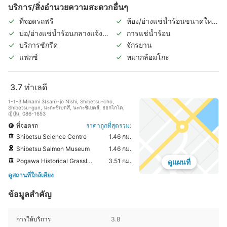
บริการ/สิ่งอำนวยความสะดวกอื่นๆ
ที่จอดรถฟรี
ห้อง/อ่างแช่น้ำร้อนขนาดใหญ่
ในร่ม
บ่อ/อ่างแช่น้ำร้อนกลางแจ้ง
การแช่น้ำร้อน
(แยกชายหญิง)
บริการซักรีด
จักรยาน
แฟกซ์
หมากล้อมโกะ
3.7
ทำเลดี
1-1-3 Minami 3(san)-jo Nishi, Shibetsu-cho,
Shibetsu-gun, นะกะชิเบตสึ, นะกะชิเบตสึ, ฮอกไกโด,
ญี่ปุ่น, 086-1653
ที่จอดรถ
ราคาถูกที่สุดรวม:
Shibetsu Science Centre
1.46 กม.
Shibetsu Salmon Museum
1.46 กม.
Pogawa Historical Grassland
3.51 กม.
ดูแผนที่
ดูสถานที่ใกล้เคียง
ข้อมูลสำคัญ
การให้บริการ
3.8