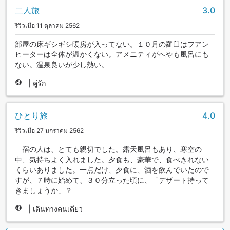
二人旅
3.0
รีวิวเมื่อ 11 ตุลาคม 2562
部屋の床ギシギシ暖房が入ってない。１０月の羅臼はフアン
ヒーターは全体が温かくない。アメニティがへやも風呂にも
ない。温泉良いが少し熱い。
|
คู่รัก
ひとり旅
4.0
รีวิวเมื่อ 27 มกราคม 2562
宿の人は、とても親切でした。露天風呂もあり、寒空の
中、気持ちよく入れました。夕食も、豪華で、食べきれない
くらいありました。一点だけ、夕食に、酒を飲んでいたので
すが、７時に始めて、３０分立った頃に、「デザート持って
きましょうか」？
|
เดินทางคนเดียว