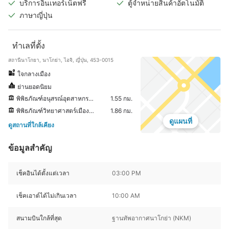
บริการอินเทอร์เน็ตฟรี
ตู้จำหน่ายสินค้าอัตโนมัติ
ภาษาญี่ปุ่น
ทำเลที่ตั้ง
สถานีนาโกยา, นาโกย่า, ไอจิ, ญี่ปุ่น, 453-0015
ใจกลางเมือง
ย่านยอดนิยม
พิพิธภัณฑ์อนุสรณ์อุตสาหกรรมและเทคโนโลยีของโตโยต้า
1.55 กม.
พิพิธภัณฑ์วิทยาศาสตร์เมืองนาโงย่า
1.86 กม.
ดูแผนที่
ดูสถานที่ใกล้เคียง
ข้อมูลสำคัญ
เช็คอินได้ตั้งแต่เวลา
03:00 PM
เช็คเอาต์ได้ไม่เกินเวลา
10:00 AM
สนามบินใกล้ที่สุด
ฐานทัพอากาศนาโกย่า (NKM)