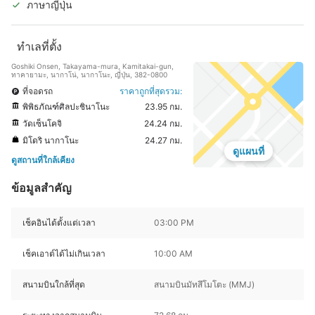
ในร่ม
ภาษาญี่ปุ่น
ทำเลที่ตั้ง
Goshiki Onsen, Takayama-mura, Kamitakai-gun,
ทาคายามะ, นากาโน่, นากาโนะ, ญี่ปุ่น, 382-0800
ที่จอดรถ
ราคาถูกที่สุดรวม:
พิพิธภัณฑ์ศิลปะชินาโนะ
23.95 กม.
วัดเซ็นโคจิ
24.24 กม.
มิโดริ นากาโนะ
24.27 กม.
ดูแผนที่
ดูสถานที่ใกล้เคียง
ข้อมูลสำคัญ
เช็คอินได้ตั้งแต่เวลา
03:00 PM
เช็คเอาต์ได้ไม่เกินเวลา
10:00 AM
สนามบินใกล้ที่สุด
สนามบินมัทสึโมโตะ (MMJ)