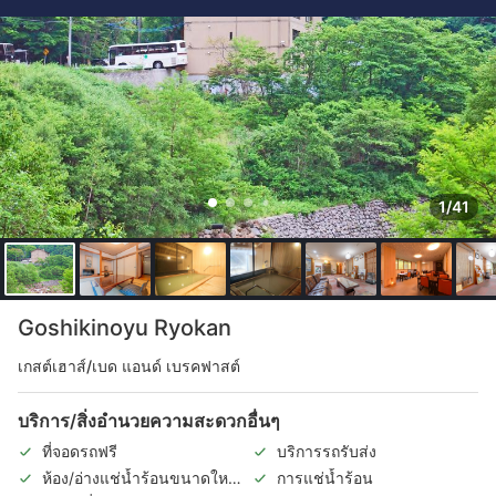
1/41
Goshikinoyu Ryokan
เกสต์เฮาส์/เบด แอนด์ เบรคฟาสต์
บริการ/สิ่งอำนวยความสะดวกอื่นๆ
ที่จอดรถฟรี
บริการรถรับส่ง
ห้อง/อ่างแช่น้ำร้อนขนาดใหญ่
การแช่น้ำร้อน