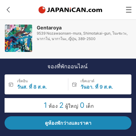
Gentaroya
9539 Nozawaonsen-mura, Shimotakai-gun, โนะซะวะ,
นากาโน่, นากาโนะ, ญี่ปุ่น, 389-2500
จองที่พักออนไลน์
เช็คอิน
เช็คเอาต์
วันส. ที่ 8 ส.ค.
วันอา. ที่ 9 ส.ค.
1
2
0
ห้อง
ผู้ใหญ่
เด็ก
ดูห้องพักว่างและราคา