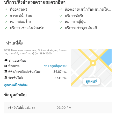
บริการ/สิ่งอำนวยความสะดวกอื่นๆ
ที่จอดรถฟรี
ห้อง/อ่างแช่น้ำร้อนขนาดใหญ่
ในร่ม
การแช่น้ำร้อน
บริการซักรีด
หมากล้อมโกะ
หมากรุกญี่ปุ่น
บริการเช่าสโนว์บอร์ด
บริการเช่าชุดเล่นสกี
ทำเลที่ตั้ง
9539 Nozawaonsen-mura, Shimotakai-gun, โนะซะ
วะ, นากาโน่, นากาโนะ, ญี่ปุ่น, 389-2500
ย่านยอดนิยม
ที่จอดรถ
ราคาถูกที่สุดรวม:
พิพิธภัณฑ์ศิลปะชินาโนะ
36.87 กม.
วัดเซ็นโคจิ
37.11 กม.
ดูแผนที่
ดูสถานที่ใกล้เคียง
ข้อมูลสำคัญ
เช็คอินได้ตั้งแต่เวลา
03:00 PM