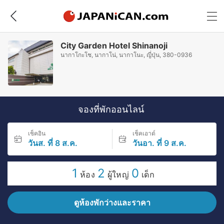
City Garden Hotel Shinanoji
นากาโกะโช, นากาโน่, นากาโนะ, ญี่ปุ่น, 380-0936
จองที่พักออนไลน์
เช็คอิน
เช็คเอาต์
วันส. ที่ 8 ส.ค.
วันอา. ที่ 9 ส.ค.
1
2
0
ห้อง
ผู้ใหญ่
เด็ก
ดูห้องพักว่างและราคา