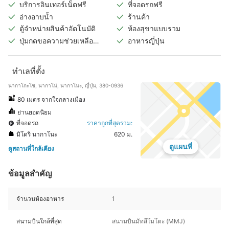
บริการอินเทอร์เน็ตฟรี
ที่จอดรถฟรี
อ่างอาบน้ำ
ร้านค้า
ตู้จำหน่ายสินค้าอัตโนมัติ
ห้องสุขาแบบรวม
ปุ่มกดขอความช่วยเหลือ
อาหารญี่ปุ่น
ฉุกเฉินในห้องพัก
ทำเลที่ตั้ง
นากาโกะโช, นากาโน่, นากาโนะ, ญี่ปุ่น, 380-0936
80 เมตร จากใจกลางเมือง
ย่านยอดนิยม
ที่จอดรถ
ราคาถูกที่สุดรวม:
มิโดริ นากาโนะ
620 ม.
ดูแผนที่
ดูสถานที่ใกล้เคียง
ข้อมูลสำคัญ
จำนวนห้องอาหาร
1
สนามบินใกล้ที่สุด
สนามบินมัทสึโมโตะ (MMJ)