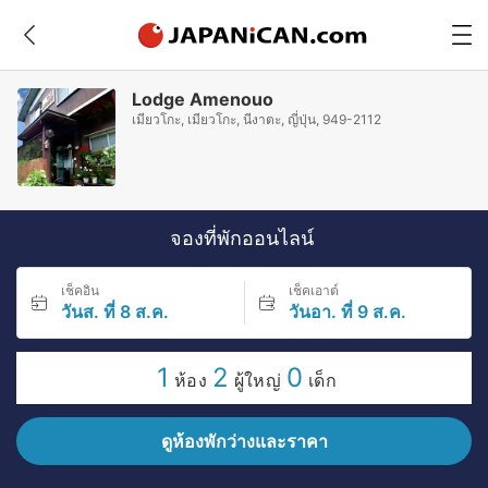
Lodge Amenouo
เมียวโกะ, เมียวโกะ, นีงาตะ, ญี่ปุ่น, 949-2112
จองที่พักออนไลน์
เช็คอิน
เช็คเอาต์
วันส. ที่ 8 ส.ค.
วันอา. ที่ 9 ส.ค.
1
2
0
ห้อง
ผู้ใหญ่
เด็ก
ดูห้องพักว่างและราคา