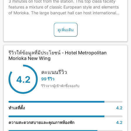
3 minutes on foot from the station. This top class facility
features a mixture of classic European style and elements
of Morioka. The large banquet hall can host international
conferences.
ดูเพิ่มเติม
This hotel is in Morioka City, which ranked 2nd in the best
cities to visit worldwide in 2023.
[Travel Time to Major Attractions in Morioka City]
รีวิวให้ข้อมูลที่มีประโยชน์ - Hotel Metropolitan
Morioka New Wing
- Morioka Castle Site Park (Iwate Park): 19 min on foot; 6
min by car
คะแนนรีวิว
4.2
- Nagasawa Coffee: 20 min on foot; 8 min by car
99 รีวิว
รีวิวจากผู้เข้าพักซึ่งจองกับ
- Sobadokoro Azumaya (Main Restaurant): 27 min on foot;
11 min by car
- Booknerd: 29 min on foot; 10 min by car
ทำเลที่ตั้ง
4.2
- Morioka Cafe Jazz Kaiunbashi no Johnny: 9 min on foot;
ความสะดวกสบายและคุณภาพห้องพัก
4.2
4 min by car