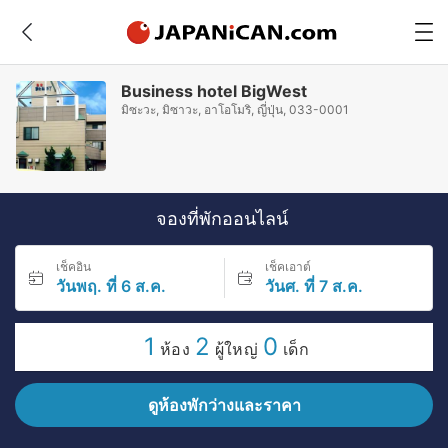
Business hotel BigWest
มิซะวะ, มิซาวะ, อาโอโมริ, ญี่ปุ่น, 033-0001
จองที่พักออนไลน์
เช็คอิน
เช็คเอาต์
วันพฤ. ที่ 6 ส.ค.
วันศ. ที่ 7 ส.ค.
1
2
0
ห้อง
ผู้ใหญ่
เด็ก
ดูห้องพักว่างและราคา