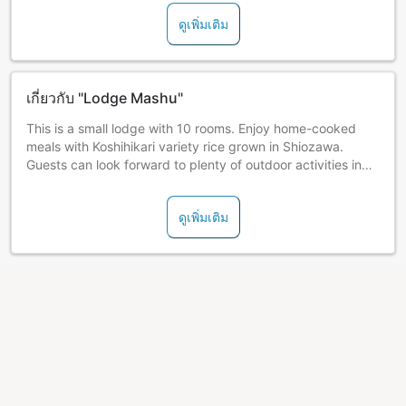
ดูเพิ่มเติม
เกี่ยวกับ "Lodge Mashu"
This is a small lodge with 10 rooms. Enjoy home-cooked
meals with Koshihikari variety rice grown in Shiozawa.
Guests can look forward to plenty of outdoor activities in
summer, or in winter, head to the Kanko entrance of Ishiuchi
Maruyama ski resort in just 2 minutes on foot. Feel free to
ดูเพิ่มเติม
use the lodge for sudden business trips or an overnight
stay when traveling.