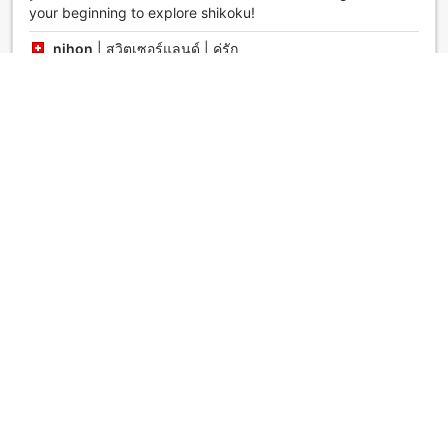
your beginning to explore shikoku!
nihon
|
สวิตเซอร์แลนด์ | คู่รัก
全面改装で綺麗、鯛三昧も美味しかった。
5.0
รีวิวเมื่อ 21 ตุลาคม 2563
新築かと思ったら、古い所が残っていて全面改修と分った。
町なみも綺麗にしてあって、全てがオシャレな感じだった。
立地も道後の真ん中あたりで良かった。 食事は鯛ばかりだっ
たのでどうかなと思っていたけど、食べたらおいしかった。
天ぷら食べ放題は量があって、食べすぎて失敗した。 全体的
に満足でした。
|
กลุ่มเพื่อน
ดูรีวิวเพิ่มเติม
กลับไปดูห้องพัก