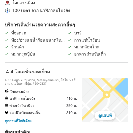
ใจกลางเมือง
100 เมตร จาก นาฬิกาลมโบจจัง
บริการ/สิ่งอำนวยความสะดวกอื่นๆ
ที่จอดรถ
บาร์
ห้อง/อ่างแช่น้ำร้อนขนาดใหญ่
การแช่น้ำร้อน
ในร่ม
ร้านค้า
หมากล้อมโกะ
หมากรุกญี่ปุ่น
อาหารสำหรับเด็ก
4.4
โลเคชั่นยอดเยี่ยม
4-16 Dogo Yuzukicho, Matsuyama-shi, โดโก, มัตสึ
ยามะ, เอฮิเมะ, ญี่ปุ่น, 790-0837
ใจกลางเมือง
นาฬิกาลมโบจจัง
110 ม.
ศาลเจ้าอิซานิวะ
250 ม.
สถานีโดโกะออนเซ็น
310 ม.
ดูแผนที่
ดูสถานที่ใกล้เคียง
ข้อมูลสำคัญ