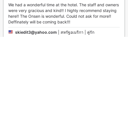
We had a wonderful time at the hotel. The staff and owners
were very gracious and kind!! I highly recommend staying
here!! The Onsen is wonderful. Could not ask for more!!
Deffinately will be coming back!!!
skiedit3@yahoo.com
|
สหรัฐอเมริกา | คู่รัก
ยอดเยี่ยม
4.8
รีวิวเมื่อ 12 เมษายน 2559
In room open air bath was fantastic. The room
appointments were very high quality and the service by
staff was excellent. Access was by an easy local bus
connection almost at the door of the hotel.
Ken
|
ญี่ปุ่น | กลุ่มเพื่อน
静かでのんびりできました
4.0
รีวิวเมื่อ 26 สิงหาคม 2568