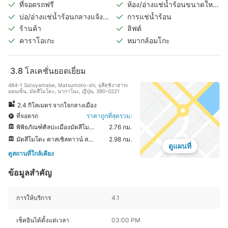
ที่จอดรถฟรี
ห้อง/อ่างแช่น้ำร้อนขนาดใหญ่
ในร่ม
บ่อ/อ่างแช่น้ำร้อนกลางแจ้ง
การแช่น้ำร้อน
(แยกชายหญิง)
ร้านค้า
ลิฟต์
คาราโอเกะ
หมากล้อมโกะ
3.8
โลเคชั่นยอดเยี่ยม
484-1 Satoyamabe, Matsumoto-shi, อุสึคุชิงาฮาระ
ออนเซ็น, มัตสึโมโตะ, นากาโนะ, ญี่ปุ่น, 390-0221
2.4 กิโลเมตร จากใจกลางเมือง
ที่จอดรถ
ราคาถูกที่สุดรวม:
พิพิธภัณฑ์ศิลปะเมืองมัตสึโมโตะ
2.76 กม.
มัตสึโมโตะ คาสเซิลทาวน์ สปริงส์
2.98 กม.
ดูแผนที่
ดูสถานที่ใกล้เคียง
ข้อมูลสำคัญ
การให้บริการ
4.1
เช็คอินได้ตั้งแต่เวลา
03:00 PM