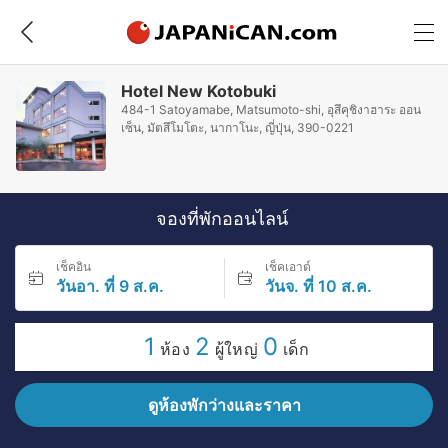
Hotel New Kotobuki
484-1 Satoyamabe, Matsumoto-shi, อุสึคุชิงาฮาระ ออน
เซ็น, มัตสึโมโตะ, นากาโนะ, ญี่ปุ่น, 390-0221
จองที่พักออนไลน์
เช็คอิน
เช็คเอาต์
วันอา. ที่ 9 ส.ค.
วันจ. ที่ 10 ส.ค.
1
2
0
ห้อง
ผู้ใหญ่
เด็ก
ดูห้องพักว่างและราคา