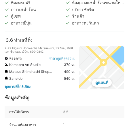
ที่จอดรถฟรี
ห้อง/อ่างแช่น้ำร้อนขนาดใหญ่
ในร่ม
การแช่น้ำร้อน
บริการซักรีด
ตู้เซฟ
ร้านค้า
อาหารญี่ปุ่น
อาหารตะวันตก
3.6
ทำเลที่ตั้ง
2-22 Higashi Honmachi, Matsue-shi, มัตสึเอะ, มัตสึ
เอะ, ชิมะเนะ, ญี่ปุ่น, 690-0842
ที่จอดรถ
ราคาถูกที่สุดรวม:
Karakoro Art Studio
370 ม.
Matsue Shinohashi Shopping Street
490 ม.
Saneido
540 ม.
ดูแผนที่
ดูสถานที่ใกล้เคียง
ข้อมูลสำคัญ
การให้บริการ
3.5
จำนวนห้องอาหาร
1