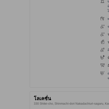
ไ
ห
ไ
ไ
ไ
ร
ไ
ห
ไ
โลเคชั่น
330 Shitei-cho, Shinmachi-dori Nakadachiuri-sagaru, Kamig