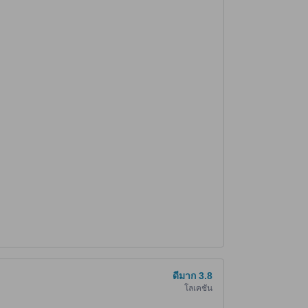
น
ดีมาก
3.8
โลเคชั่น