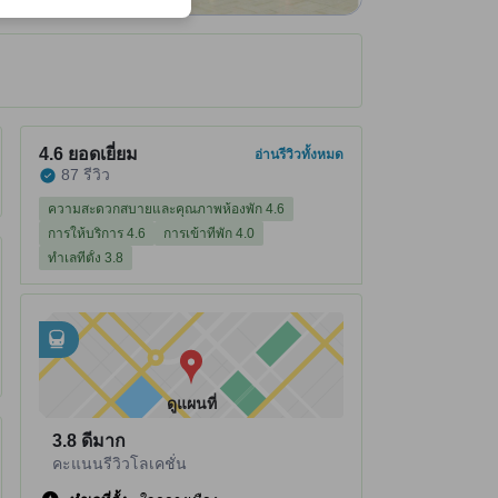
ได้รับ ณ ที่พัก
ที่พักได้คะแนนรีวิว 4.6 จาก 5 คะแนน ยอดเยี่ยม 87 รีวิว
4.6
ยอดเยี่ยม
อ่านรีวิวทั้งหมด
87 รีวิว
ความสะดวกสบายและคุณภาพห้องพัก 4.6
การให้บริการ 4.6
การเข้าที่พัก 4.0
ทำเลที่ตั้ง 3.8
อยู่ใกล้กับ
tooltip
•
สถานีรถไฟใต้ดิน Imadegawa อยู่ห่างไป 0.7 กม.
•
สถานีรถไฟใต้ดิน Marutamachi อยู่ห่างไป 0.97 กม.
ดูแผนที่
3.8
ดีมาก
คะแนนรีวิวโลเคชั่น