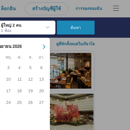
งมาจากประสบการณ์ตรงของผู้เข้าพักอย่างแท้จริง
ล็อกอิน
สร้างบัญชีผู้ใช้
การจองของฉัน
ผู้ใหญ่ 2 คน
ค้นหา
1 ห้อง
์ เมื่อไปถึงวันเช็คอินที่ต้องการ ให้กดปุ่ม Enter เพื่อเลือกวันเช็คอินดังกล่า
ดูที่พักทั้งหมดในเกียวโต
นยายน 2026
พฤ.
ศ.
ส.
อา.
3
4
5
6
10
11
12
13
17
18
19
20
24
25
26
27