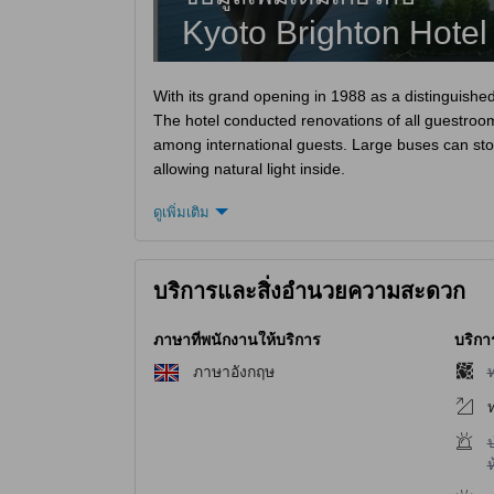
Kyoto Brighton Hotel
With its grand opening in 1988 as a distinguished 
The hotel conducted renovations of all guestroo
among international guests. Large buses can stop 
allowing natural light inside.
ดูเพิ่มเติม
Nearby are easily accessible sightseeing spots. Fe
produces traditional Japanese textiles, is 800 
Heritage Site, is 2 kilometers away from the hotel
บริการและสิ่งอำนวยความสะดวก
To Guests with Food Allergies:
[Brighton Corporation’s Food Allergy Service Prac
ภาษาที่พนักงานให้บริการ
บริกา
Ingredients used are checked based on the infor
ไ
ภาษาอังกฤษ
As preparation is done in the same kitchen, with 
materials may be intermingled during the prepar
For these reasons, cuisine provided is not complet
ไ
Please be aware that guests with serious sympto
ห
When ordering, please confirm the above informa