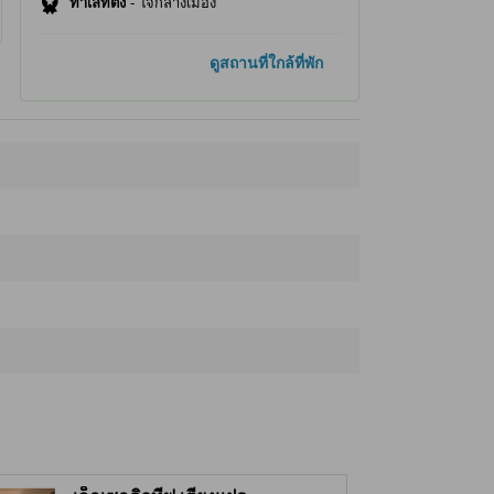
ทำเลที่ตั้ง
-
ใจกลางเมือง
ที่เที่ยวยอดนิยม
ดูสถานที่ใกล้ที่พัก
ปราสาทนิโจ
1.4 กม.
เขตตลาดช้อปปิ้งนิชิกิ
2.3 กม.
วัดคิงกากูจิ
2.9 กม.
กิอง
3.0 กม.
วัดกิงกากูจิ
3.9 กม.
ที่เที่ยวใกล้ที่สุด
Sawai Shoyu Honten
150 ม.
คลับ โอคิทสึ เกียวโต
160 ม.
ศาลาว่าการ จังหวัดเกียวโต
220 ม.
Raku Museum
240 ม.
TAKENOKO
290 ม.