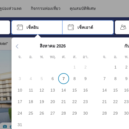
นทางไปเข้าพัก ดังนั้น คะแนนรีวิวและความคิดเห็นที่แสดงบน JAPANiCAN จึ
ียวโต
คูปองส่วนลด
กิจกรรมท่องเที่ยว
คุณสมบัติพิเศษ
อปุ่ม Tab เพื่อเลื่อนหาคำที่ต้องการ แล้วกดปุ่ม Enter เพื่อเลือก
เช็คอิน
เช็คเอาต์
กด Enter เพื่อเลือกวันที่ ใช้ปุ่มลูกศรเพื่อเลือกวันเช็คอินและเช็คเอาต
otel"
สิงหาคม 2026
กั
จ.
อ.
พ.
พฤ.
ศ.
ส.
อา.
จ.
อ.
พ.
1
2
1
2
3
4
5
6
7
8
9
7
8
9
10
11
12
13
14
15
16
14
15
16
17
18
19
20
21
22
23
21
22
23
24
25
26
27
28
29
30
28
29
30
31
ดูรูปทั้งหมด