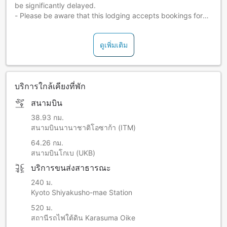
be significantly delayed.
- Please be aware that this lodging accepts bookings for
children 13 years of age and older.
ดูเพิ่มเติม
For guests with food allergies or foods/ingredients they
cannot eat, please be sure to contact the facility at least 72
hours (3 days) before check-in. Please note that requests
after check-in cannot be accommodated. Thank you for
บริการใกล้เคียงที่พัก
your understanding.
สนามบิน
Please note that this hotel regrettably does not permit
children who are elementary school age or under.
38.93 กม.
Starting times for dinner is available for between 18:00 and
สนามบินนานาชาติโอซาก้า (ITM)
19:30. We ask that guests notify the hotel for arrivals that
64.26 กม.
will be later than 19:00. Please carefully note that dinner
สนามบินโกเบ (UKB)
will not be provided for guests arriving at a late time, and
บริการขนส่งสาธารณะ
that refunds cannot be offered in such cases. We
appreciate your kind understanding and cooperation on
240 ม.
this matter.
Kyoto Shiyakusho-mae Station
520 ม.
สถานีรถไฟใต้ดิน Karasuma Oike