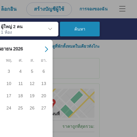
ล็อกอิน
สร้างบัญชีผู้ใช้
การจองของฉัน
ผู้ใหญ่ 2 คน
ค้นหา
1 ห้อง
์ เมื่อไปถึงวันเช็คอินที่ต้องการ ให้กดปุ่ม Enter เพื่อเลือกวันเช็คอินดังกล่า
ดูที่พักทั้งหมดในเคียวทังโกะ
นยายน 2026
พฤ.
ศ.
ส.
อา.
3
4
5
6
10
11
12
13
ได้รับ ณ ที่พัก
17
18
19
20
24
25
26
27
ดูแผนที่
ที่จอดรถ
ราคาถูกที่สุดรวม: