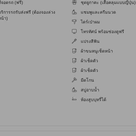
ัก
ี่จอดรถ (ฟรี)
ชุดยูกาตะ (เสื้อคลุมแบบญี่ปุ่น)
ริการรถรับส่งฟรี (ต้องจองล่วง
แชมพูและครีมนวด
ักสำหรับผู้มีปัญหาทางการได้ยิน
น้า)
ไดร์เป่าผม
โทรทัศน์ พร้อมช่องดูฟรี
แปรงสีฟัน
ผ้าขนหนูเช็ดหน้า
ผ้าเช็ดตัว
ผ้าเช็ดตัว
มีดโกน
สบู่อาบน้ำ
ห้องสูบบุหรี่ได้
จับ