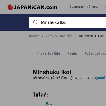
โรงแรมและเรียวกัง
พิมพ์ชื่อที่พักหรือคำที่ต้องการค้นหา จากนั้นใช้ปุ่มลูกศรหรื
หน้าแรก
ที่พักในจังหวัดเกียวโต
จอง "Minshuku Ikoi"
รายละเอียดที่พัก
ห้องพัก
สิ่งอำนวยควา
พาร์ทเนอร์ไซต์เป็นผู้กำหนดระดับดาวเพื่อเป็นแนวทาง
tooltip
Minshuku Ikoi
เคียวตังโงะ, เคียวทังโกะ, ญี่ปุ่น, 629-3422
- ดูแผนที่
ไฮไลท์: