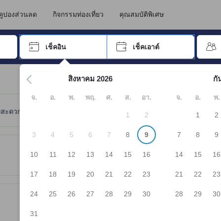
คูปองส่วนลด
กิจกรรมท่องเที่ยว
คุณสมบัติพิเศษ
อปุ่ม Tab เพื่อเลื่อนหาคำที่ต้องการ แล้วกดปุ่ม Enter เพื่อเลือก
เช็คอิน
เช็คเอาต์
กด Enter เพื่อเลือกวันที่ ใช้ปุ่มลูกศรเพื่อเลือกวันเช็คอินและเช็คเอาต
สิงหาคม 2026
กั
จ.
อ.
พ.
พฤ.
ศ.
ส.
อา.
จ.
อ.
พ.
มสะดวก
ตำแหน่งที่ตั้ง
นโยบายที่พัก
1
2
1
2
3
4
5
6
7
8
9
7
8
9
ให้ผู้เข้าพักทราบถึงความสะดวกสบายและสิ่งอำนวยความสะดวกที่คาดว่าน่าจะ
10
11
12
13
14
15
16
14
15
16
17
18
19
20
21
22
23
21
22
23
24
25
26
27
28
29
30
28
29
30
31