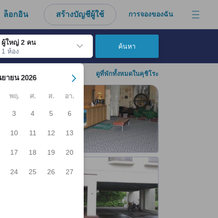
งมาจากประสบการณ์ตรงของผู้เข้าพักอย่างแท้จริง
ล็อกอิน
สร้างบัญชีผู้ใช้
การจองของฉัน
ผู้ใหญ่ 2 คน
ค้นหา
1 ห้อง
์ เมื่อไปถึงวันเช็คอินที่ต้องการ ให้กดปุ่ม Enter เพื่อเลือกวันเช็คอินดังกล่า
ดูที่พักทั้งหมดในคุชิโระ
นยายน 2026
พฤ.
ศ.
ส.
อา.
3
4
5
6
10
11
12
13
17
18
19
20
24
25
26
27