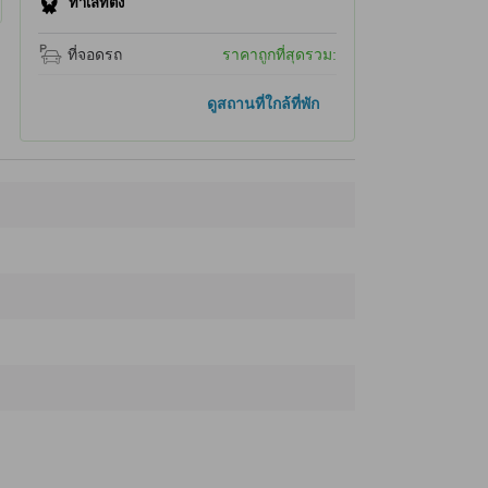
ทำเลที่ตั้ง
ที่จอดรถ
ราคาถูกที่สุดรวม:
ที่เที่ยวยอดนิยม
ดูสถานที่ใกล้ที่พัก
ศูนย์พิพิธภัณฑ์เชิงนิเวศ
29.0 กม.
หอสังเกตการณ์โฮโซโอกะ
43.3 กม.
ศูนย์นกกระเรียนสากลอาคัง
45.4 กม.
มิจิโนะเอกิ อะคังตันโนะซาโตะ
45.6 กม.
ทางเดินไม้กระดานหอสังเกตการณ์คุชิโระชิทสึเก็น
46.9 กม.
ที่เที่ยวใกล้ที่สุด
Suigo Park
570 ม.
Roadside Rest Area "Mashū-Onsen"
680 ม.
Mashū
890 ม.
Mashu Station
900 ม.
Masyuko no ice Sweets Plaza
1.2 กม.