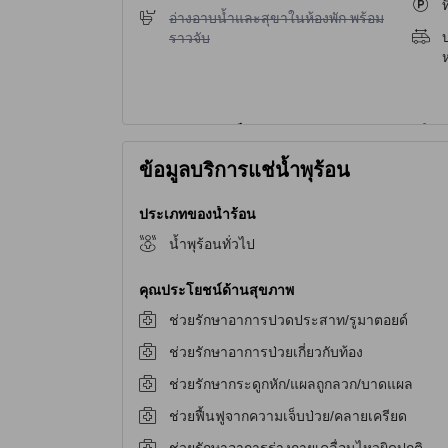
ท
ไม่มีบริการอ่างอาบน้ำและสุขาในห้องพัก พร้อมราว
อ่างอาบน้ำและสุขาในห้องพัก พร้อม
บ
ราวจับ
ห
ข้อมูลบริการแช่น้ำพุร้อน
ประเภทของน้ำร้อน
น้ำพุร้อนทั่วไป
คุณประโยชน์ด้านสุขภาพ
ช่วยรักษาอาการปวดประสาท/รูมาตอยด์
ช่วยรักษาอาการป่วยเกี่ยวกับท้อง
ช่วยรักษากระดูกหัก/แผลถูกลวก/บาดแผล
ช่วยฟื้นฟูจากความเจ็บป่วย/คลายเครียด
ช่วยรักษาอาการร่างกายเคลื่อนไหวผิดปกติ