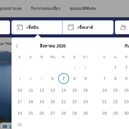
นทางไปเข้าพัก ดังนั้น คะแนนรีวิวและความคิดเห็นที่แสดงบน JAPANiCAN จึ
ิโระ
คูปองส่วนลด
กิจกรรมท่องเที่ยว
คุณสมบัติพิเศษ
อปุ่ม Tab เพื่อเลื่อนหาคำที่ต้องการ แล้วกดปุ่ม Enter เพื่อเลือก
เช็คอิน
เช็คเอาต์
กด Enter เพื่อเลือกวันที่ ใช้ปุ่มลูกศรเพื่อเลือกวันเช็คอินและเช็คเอาต
อง "Hotel Mashu"
สิงหาคม 2026
กั
จ.
อ.
พ.
พฤ.
ศ.
ส.
อา.
จ.
อ.
พ.
1
2
1
2
3
4
5
6
7
8
9
7
8
9
10
11
12
13
14
15
16
14
15
16
17
18
19
20
21
22
23
21
22
23
24
25
26
27
28
29
30
28
29
30
31
ดูรูปทั้งหมด