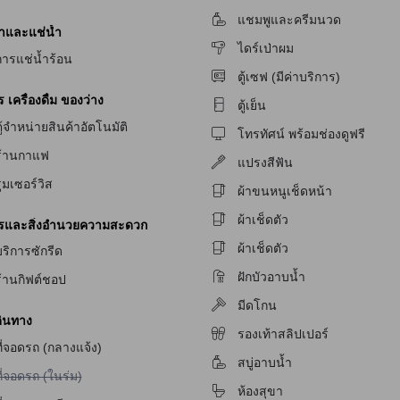
แชมพูและครีมนวด
้ำและแช่น้ำ
ไดร์เป่าผม
ัก
การแช่น้ำร้อน
ตู้เซฟ (มีค่าบริการ)
เครื่องดื่ม ของว่าง
ักสำหรับผู้มีปัญหาทางการได้ยิน
ตู้เย็น
ู้จำหน่ายสินค้าอัตโนมัติ
โทรทัศน์ พร้อมช่องดูฟรี
ร้านกาแฟ
แปรงสีฟัน
ูมเซอร์วิส
ผ้าขนหนูเช็ดหน้า
ผ้าเช็ดตัว
ารและสิ่งอำนวยความสะดวก
ผ้าเช็ดตัว
ริการซักรีด
ฝักบัวอาบน้ำ
ร้านกิฟต์ชอป
มีดโกน
ินทาง
รองเท้าสลิปเปอร์
ี่จอดรถ (กลางแจ้ง)
สบู่อาบน้ำ
ม่มีบริการที่จอดรถ (ในร่ม)
ี่จอดรถ (ในร่ม)
ห้องสุขา