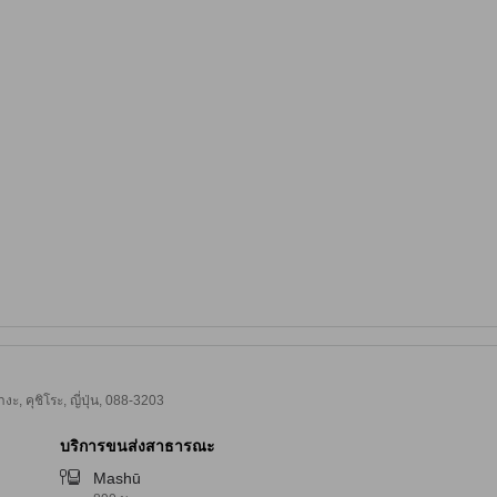
 คุชิโระ, ญี่ปุ่น, 088-3203
บริการขนส่งสาธารณะ
Mashū