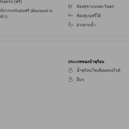
ี่จอดรถ (ฟรี)
จับ
ห้องสุขาแบบตะวันตก
ริการรถรับส่งฟรี (ต้องจองล่วง
ห้องสูบบุหรี่ได้
น้า)
อ่างอาบน้ำ
ประเภทของน้ำพุร้อน
น้ำพุร้อนโซเดียมคลอไรด์
อื่นๆ