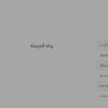
การให
ข้อมูลสำคัญ
เช็คอิ
เช็คเ
คะแน
สนามบ
ระยะ