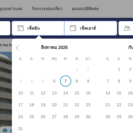
คูปองส่วนลด
กิจกรรมท่องเที่ยว
คุณสมบัติพิเศษ
อปุ่ม Tab เพื่อเลื่อนหาคำที่ต้องการ แล้วกดปุ่ม Enter เพื่อเลือก
เช็คอิน
เช็คเอาต์
กด Enter เพื่อเลือกวันที่ ใช้ปุ่มลูกศรเพื่อเลือกวันเช็คอินและเช็คเอาต
 Ina Inter"
สิงหาคม 2026
กั
จ.
อ.
พ.
พฤ.
ศ.
ส.
อา.
จ.
อ.
พ.
1
2
1
2
3
4
5
6
7
8
9
7
8
9
10
11
12
13
14
15
16
14
15
16
17
18
19
20
21
22
23
21
22
23
24
25
26
27
28
29
30
28
29
30
31
ดูรูปทั้งหมด