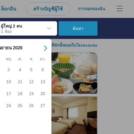
ล็อกอิน
สร้างบัญชีผู้ใช้
การจองของฉัน
ผู้ใหญ่ 2 คน
ค้นหา
1 ห้อง
์ เมื่อไปถึงวันเช็คอินที่ต้องการ ให้กดปุ่ม Enter เพื่อเลือกวันเช็คอินดังกล่า
ดูที่พักทั้งหมดในโคะมะงะเนะ
นยายน 2026
พฤ.
ศ.
ส.
อา.
3
4
5
6
10
11
12
13
17
18
19
20
24
25
26
27