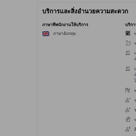
บริการและสิ่งอำนวยความสะดวก
ภาษาที่พนักงานให้บริการ
บริกา
ไ
ภาษาอังกฤษ
ไ
ไ
ห
ไ
ห
ไ
ไ
ไ
ร
ไ