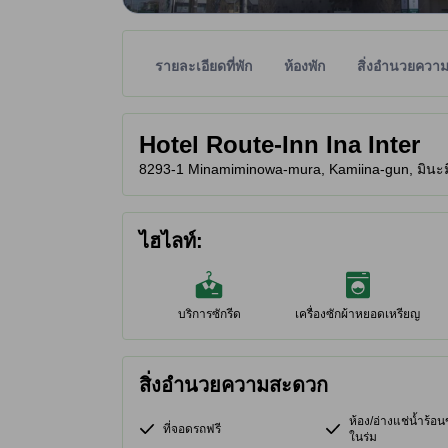
รายละเอียดที่พัก
ห้องพัก
สิ่งอำนวยควา
พาร์ทเนอร์ไซต์เป็นผู้กำหนดระดับดาวเพื่อเป็นแนวทาง
tooltip
Hotel Route-Inn Ina Inter
8293-1 Minamiminowa-mura, Kamiina-gun, มินะมิ
ไฮไลท์:
บริการซักรีด
เครื่องซักผ้าหยอดเหรียญ
สิ่งอำนวยความสะดวก
ห้อง/อ่างแช่น้ำร้
ที่จอดรถฟรี
ในร่ม