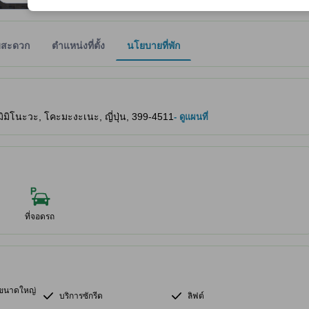
มสะดวก
ตำแหน่งที่ตั้ง
นโยบายที่พัก
ให้ผู้เข้าพักทราบถึงความสะดวกสบายและสิ่งอำนวยความสะดวกที่คาดว่าน่าจะ
มิโนะวะ, โคะมะงะเนะ, ญี่ปุ่น, 399-4511
- ดูแผนที่
ที่จอดรถ
อนขนาดใหญ่
บริการซักรีด
ลิฟต์