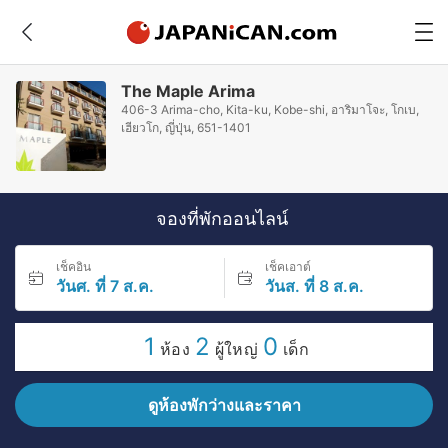
The Maple Arima
406-3 Arima-cho, Kita-ku, Kobe-shi, อาริมาโจะ, โกเบ,
เฮียวโก, ญี่ปุ่น, 651-1401
จองที่พักออนไลน์
เช็คอิน
เช็คเอาต์
วันศ. ที่ 7 ส.ค.
วันส. ที่ 8 ส.ค.
1
2
0
ห้อง
ผู้ใหญ่
เด็ก
ดูห้องพักว่างและราคา