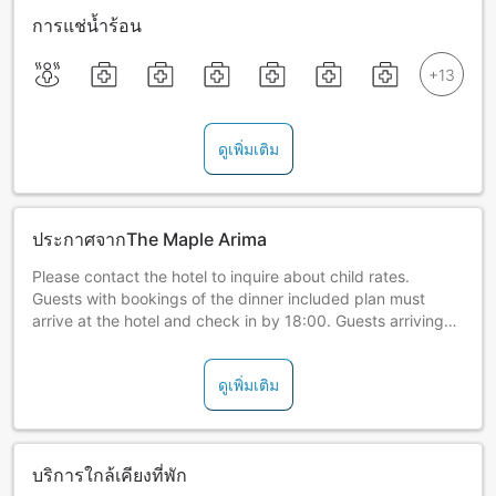
การแช่น้ำร้อน
ดูเพิ่มเติม
ประกาศจากThe Maple Arima
Please contact the hotel to inquire about child rates.
Guests with bookings of the dinner included plan must
arrive at the hotel and check in by 18:00. Guests arriving
later may not be served dinner, or their bookings may be
canceled in which case a cancelation fee may be incurred.
ดูเพิ่มเติม
(1) Please choose between a Non-Smoking Room and
Smoking Room. Please note that requests may not be
accommodated as this is subject to room availability.
บริการใกล้เคียงที่พัก