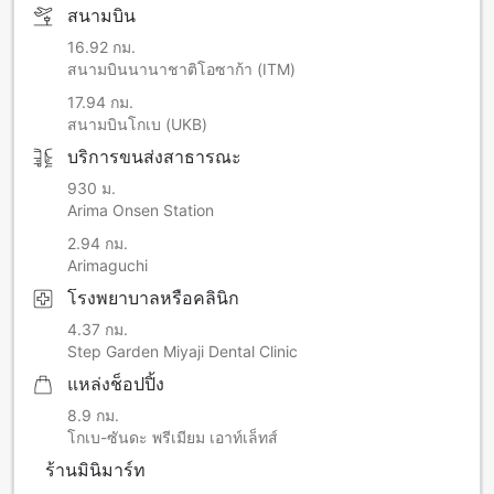
(2) We will contact you to confirm the details, so please
สนามบิน
enter the contact information with which you may be easily
reached.
16.92 กม.
สนามบินนานาชาติโอซาก้า (ITM)
(3) Please enter the transportation method you will be
17.94 กม.
using on the day. (Please inform us if you would like to use
สนามบินโกเบ (UKB)
the pick-up service.)
บริการขนส่งสาธารณะ
(4) If you will be arriving later than the check-in time,
930 ม.
please make sure to notify us in advance.
Arima Onsen Station
If you arrive late without any prior notification,
2.94 กม.
accommodation may not be provided.
Arimaguchi
In this case, you will be required to pay the cancellation
fee o
โรงพยาบาลหรือคลินิก
4.37 กม.
Step Garden Miyaji Dental Clinic
แหล่งช็อปปิ้ง
8.9 กม.
โกเบ-ซันดะ พรีเมียม เอาท์เล็ทส์
ร้านมินิมาร์ท