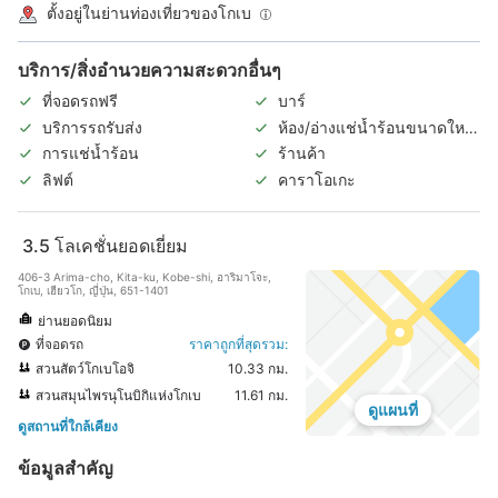
ตั้งอยู่ในย่านท่องเที่ยวของโกเบ
บริการ/สิ่งอำนวยความสะดวกอื่นๆ
ที่จอดรถฟรี
บาร์
บริการรถรับส่ง
ห้อง/อ่างแช่น้ำร้อนขนาดใหญ่
ในร่ม
การแช่น้ำร้อน
ร้านค้า
ลิฟต์
คาราโอเกะ
3.5
โลเคชั่นยอดเยี่ยม
406-3 Arima-cho, Kita-ku, Kobe-shi, อาริมาโจะ,
โกเบ, เฮียวโก, ญี่ปุ่น, 651-1401
ย่านยอดนิยม
ที่จอดรถ
ราคาถูกที่สุดรวม:
สวนสัตว์โกเบโอจิ
10.33 กม.
สวนสมุนไพรนุโนบิกิแห่งโกเบ
11.61 กม.
ดูแผนที่
ดูสถานที่ใกล้เคียง
ข้อมูลสำคัญ