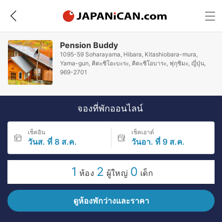
Pension Buddy
1095-59 Soharayama, Hibara, Kitashiobara-mura,
Yama-gun, คิตะชิโอะบะระ, คิตะชิโอบาระ, ฟุกุชิมะ, ญี่ปุ่น,
969-2701
จองที่พักออนไลน์
เช็คอิน
เช็คเอาต์
วันส. ที่ 8 ส.ค.
วันอา. ที่ 9 ส.ค.
1
2
0
ห้อง
ผู้ใหญ่
เด็ก
ดูห้องพักว่างและราคา