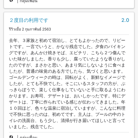
|
กลุ่มเพื่อน
２度目の利用です
2.0
รีวิวเมื่อ 2 กุมภาพันธ์ 2563
去年、３家族と初めて宿泊し、とてもよかったので、リピー
トです。一言でいうと、かなり残念でした。夕食のバイキン
グですが、あんかけ焼きそば、エビチリ、こちら２つ傷んで
いた味がしました。香りも少し、腐っていたような香りがし
たのですが、まさかと思い、あまり気にしないように食べま
したが、普通の味覚のある方でしたら、気づくと思います。
ゴールデンウィークの時は、回転がよく、新鮮なイメージで
したが。とても不快でした。そこにいるスタッフの方が、ぶ
っきらぼうで、楽しく仕事をしていないと手に取るようにわ
かります。お寿司、デザートは、おいしかったです。特にデ
ザートは、丁寧に作られている感じが伝わってきました。年
１０回ほど、色々な温泉に宿泊していますが、こんなに料理
で不快に思ったのは、初めてです。主人は、プールの中のト
イレの洗面台、もう少し、清掃が行き届いてほしいと言って
いました。残念でした。
|
กลุ่มเพื่อน