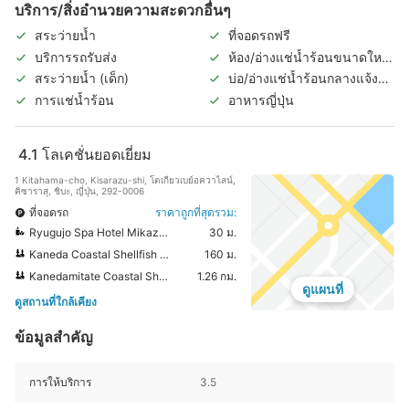
บริการ/สิ่งอำนวยความสะดวกอื่นๆ
สระว่ายน้ำ
ที่จอดรถฟรี
บริการรถรับส่ง
ห้อง/อ่างแช่น้ำร้อนขนาดใหญ่
ในร่ม
สระว่ายน้ำ (เด็ก)
บ่อ/อ่างแช่น้ำร้อนกลางแจ้ง
(แยกชายหญิง)
การแช่น้ำร้อน
อาหารญี่ปุ่น
4.1
โลเคชั่นยอดเยี่ยม
1 Kitahama-cho, Kisarazu-shi, โตเกียวเบย์อควาไลน์,
คิซาราสุ, ชิบะ, ญี่ปุ่น, 292-0006
ที่จอดรถ
ราคาถูกที่สุดรวม:
Ryugujo Spa Hotel Mikazuki
30 ม.
Kaneda Coastal Shellfish Gathering Field
160 ม.
Kanedamitate Coastal Shellfish Gathering Field
1.26 กม.
ดูแผนที่
ดูสถานที่ใกล้เคียง
ข้อมูลสำคัญ
การให้บริการ
3.5