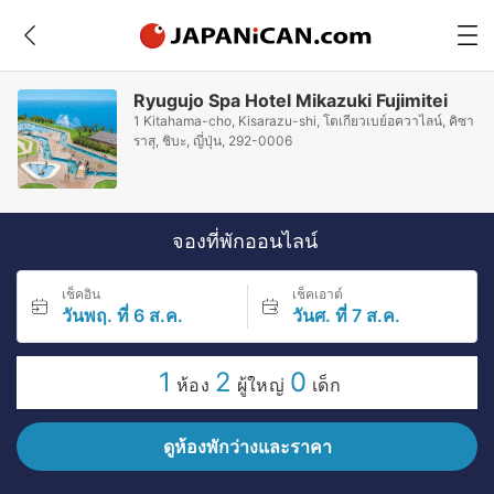
Ryugujo Spa Hotel Mikazuki Fujimitei
1 Kitahama-cho, Kisarazu-shi, โตเกียวเบย์อควาไลน์, คิซา
ราสุ, ชิบะ, ญี่ปุ่น, 292-0006
จองที่พักออนไลน์
เช็คอิน
เช็คเอาต์
วันพฤ. ที่ 6 ส.ค.
วันศ. ที่ 7 ส.ค.
1
2
0
ห้อง
ผู้ใหญ่
เด็ก
ดูห้องพักว่างและราคา